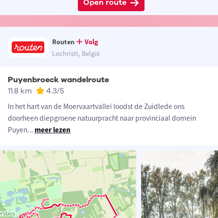
Open route
Routen
Volg
Lochristi, België
Puyenbroeck wandelroute
11.8 km
4.3
/5
In het hart van de Moervaartvallei loodst de Zuidlede ons
doorheen diepgroene natuurpracht naar provinciaal domein
Puyen
...
meer lezen