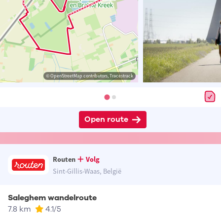
© OpenStreetMap contributors, Tracestrack
Open route
Routen
Volg
Sint-Gillis-Waas, België
Saleghem wandelroute
7.8 km
4.1
/5