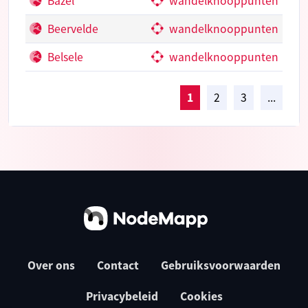
Bazel
wandelknooppunten
Beervelde
wandelknooppunten
Belsele
wandelknooppunten
1
2
3
...
Over ons
Contact
Gebruiksvoorwaarden
Privacybeleid
Cookies