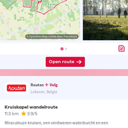
© OpenStreetMap contributors, Tracestrack
Open route
Routen
Volg
Lokeren, België
Kruiskapel wandelroute
11.3 km
3.9
/5
Miraculeuze kruisen, een verdwenen waterburcht en een