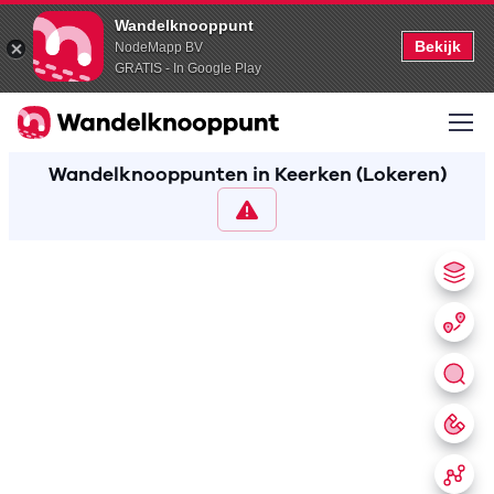
Wandelknooppunt
Bekijk
NodeMapp BV
GRATIS - In Google Play
Wandelknooppunten in Keerken (Lokeren)