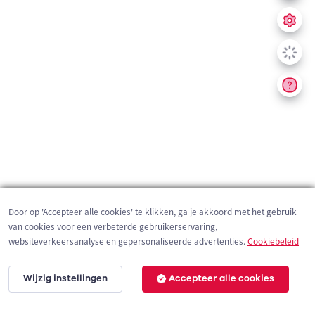
Door op 'Accepteer alle cookies' te klikken, ga je akkoord met het gebruik
van cookies voor een verbeterde gebruikerservaring,
websiteverkeersanalyse en gepersonaliseerde advertenties.
Cookiebeleid
Wijzig instellingen
Accepteer alle cookies
200 m
©
OpenStreetMap
contributors,
Tracestrack