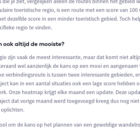
s die je ziet, vergelijken alleen de routes binnen het gebied 
aire toeristische regio, is een route met een score van 100 w
 dezelfde score in een minder toeristisch gebied. Toch hel
ifieke regio te vinden.
n ook altijd de mooiste?
egio zijn vaak de meest interessante, maar dat komt niet alti
iteraard wel aanzienlijk de kans op een mooi en aangenaam tr
e verbindingsroute is tussen twee interessante gebieden, en
aject kan in een aantal situaties ook een lage score hebben
k. Onze heatmap krijgt elke maand een update. Deze updat
raject dat vorige maand werd toegevoegd kreeg dus nog niet 
 oplichten.
tool om de kans op het plannen van een geweldige wandelro