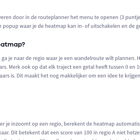
veren door in de routeplanner het menu te openen (3 puntje
een popup waar je de heatmap kan in- of uitschakelen en de g
heatmap?
ga je naar de regio waar je een wandelroute wilt plannen. Ho
rs. Merk ook op dat elk traject een getal heeft tussen 0 en 
laars is. Dit maakt het nog makkelijker om een idee te krij
r je inzoomt op een regio, berekent de heatmap automatisc
kaar. Dit betekent dat een score van 100 in regio A niet hetz