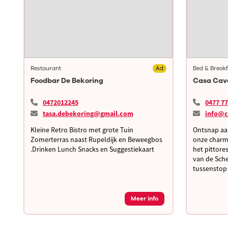
d
Restaurant
Ad
Bed & Breakf
Foodbar De Bekoring
Casa Cav
0472012245
0477 77
tasa.debekoring@gmail.com
info@c
Kleine Retro Bistro met grote Tuin
Ontsnap aan
Zomerterras naast Rupeldijk en Beweegbos
onze charma
.Drinken Lunch Snacks en Suggestiekaart
het pittore
van de Sch
tussenstop 
Meer info