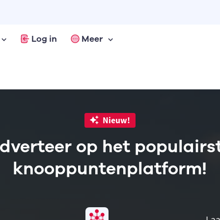
Log in
Meer
Nieuw!
dverteer op het populairs
knooppuntenplatform!
Laa