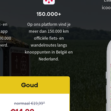
icoo
150.000+
- en
Op ons platform vind je
 app
meer dan 150.000 km
00.000
officiële fiets- en
eerd.
wandelroutes langs
knooppunten in België en
Nederland.
Goud
normaal €19,99*