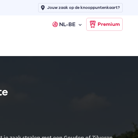
Jouw zaak op de knooppuntenkaart?
NL-BE
Premium
te
t je zaak stralen met een Gouden of Zilveren