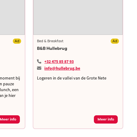
Ad
Bed & Breakfast
Ad
R
B&B Hullebrug
O
+32 475 85 87 93
info@hullebrug.be
tmoment bij
Logeren in de vallei van de Grote Nete
V
en pauze
O
lunch, een
(
an je hier
o
h
Meer info
Meer info