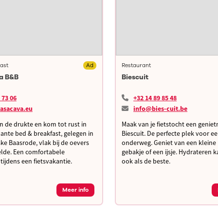
ast
Ad
Restaurant
a B&B
Biescuit
 73 06
+32 14 89 85 48
asacava.eu
info@bies-cuit.be
 de drukte en kom tot rust in
Maak van je fietstocht een genie
nte bed & breakfast, gelegen in
Biescuit. De perfecte plek voor e
ske Baasrode, vlak bij de oevers
onderweg. Geniet van een kleine 
elde. Een comfortabele
gebakje of een ijsje. Hydrateren k
tijdens een fietsvakantie.
ook als de beste.
Meer info