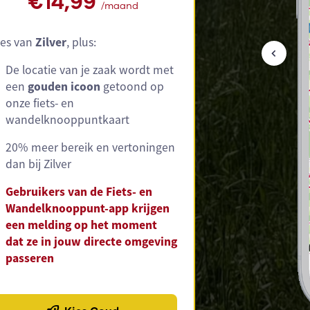
€14,99
/maand
les van
Zilver
, plus:
De locatie van je zaak wordt met
een
gouden icoon
getoond op
onze fiets- en
wandelknooppuntkaart
20% meer bereik en vertoningen
dan bij Zilver
Gebruikers van de Fiets- en
Wandelknooppunt-app krijgen
een melding op het moment
dat ze in jouw directe omgeving
passeren