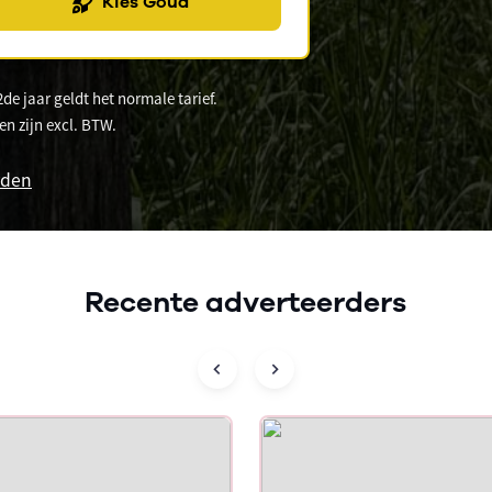
Kies Goud
2de jaar geldt het normale tarief.
en zijn excl. BTW.
rden
Recente adverteerders