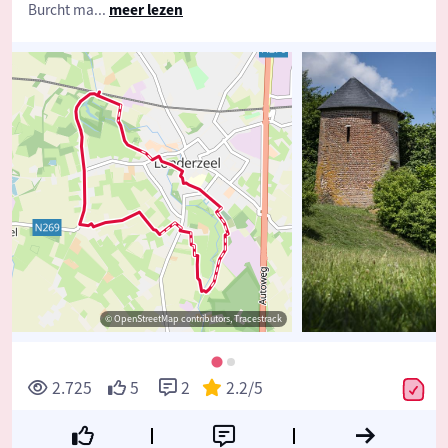
Burcht ma
...
meer lezen
© OpenStreetMap contributors, Tracestrack
2.725
5
2
2.2
/5