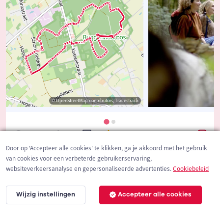
© OpenStreetMap contributors, Tracestrack
7.775
22
6
3.6
/5
Door op 'Accepteer alle cookies' te klikken, ga je akkoord met het gebruik
van cookies voor een verbeterde gebruikerservaring,
websiteverkeersanalyse en gepersonaliseerde advertenties.
Cookiebeleid
Wijzig instellingen
Accepteer alle cookies
Toerisme Meise
Volg
Meise, België