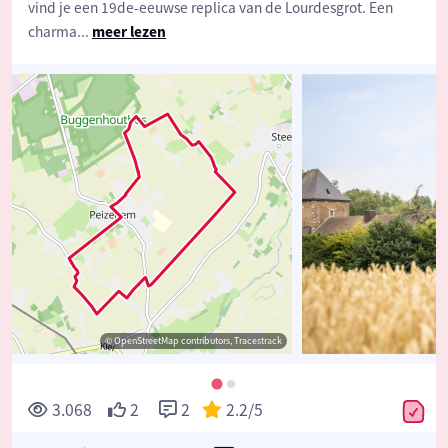
vind je een 19de-eeuwse replica van de Lourdesgrot. Een
charma
...
meer lezen
© OpenStreetMap contributors, Tracestrack
3.068
2
2
2.2
/5