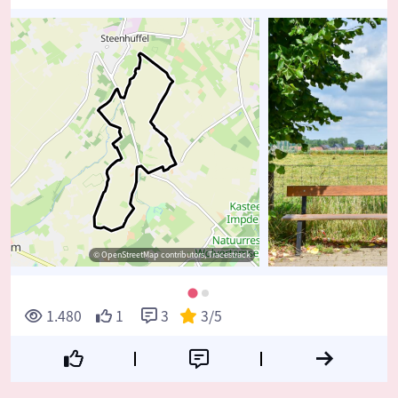
© OpenStreetMap contributors, Tracestrack
1.480
1
3
3
/5