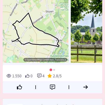
© OpenStreetMap contributors, Tracestrack
1.550
0
4
2.8
/5