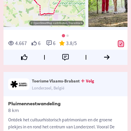
© OpenStreetMap contributors, Tracestrack
4.667
6
6
3.8
/5
Toerisme Vlaams-Brabant
Volg
Londerzeel, België
Pluimennestwandeling
8 km
Ontdek het cultuurhistorisch patrimonium en de groene
plekjes in en rond het centrum van Londerzeel. Vooral De