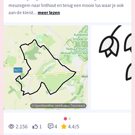
meuzegem naar linthout en terug een mooie lus waar je ook
aan de kleist
...
meer lezen
© OpenStreetMap contributors, Tracestrack
2.156
1
4
4.4
/5