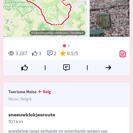
© OpenStreetMap contributors, Tracestrack
3.287
3
2
0.5
/5
Toerisme Meise
Volg
Meise, België
sneeuwklokjesroute
10.1 km
wandeling langs verharde en onverharde wegen van