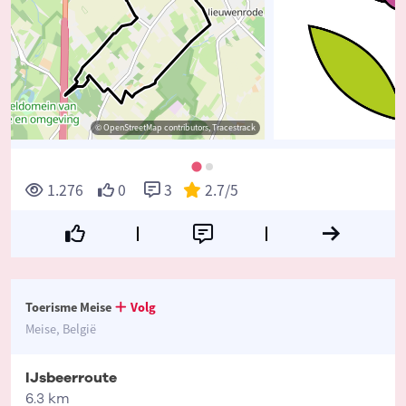
© OpenStreetMap contributors, Tracestrack
1.276
0
3
2.7
/5
Toerisme Meise
Volg
Meise, België
IJsbeerroute
6.3 km