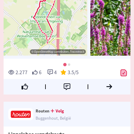
© OpenStreetMap contributors, Tracestrack
2.277
6
4
3.5
/5
Routen
Volg
Buggenhout, België