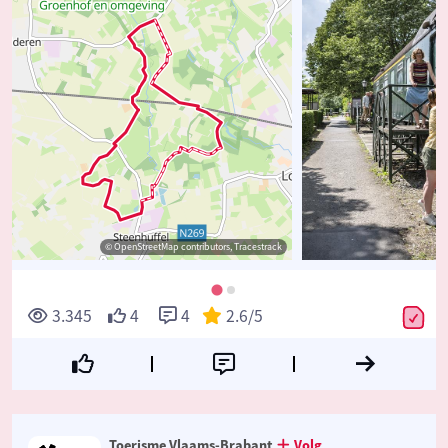
© OpenStreetMap contributors, Tracestrack
3.345
4
4
2.6
/5
Toerisme Vlaams-Brabant
Volg