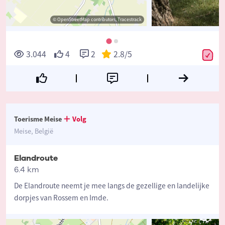
© OpenStreetMap contributors, Tracestrack
3.044
4
2
2.8
/5
Toerisme Meise
Volg
Meise, België
Elandroute
6.4 km
De Elandroute neemt je mee langs de gezellige en landelijke
dorpjes van Rossem en Imde.