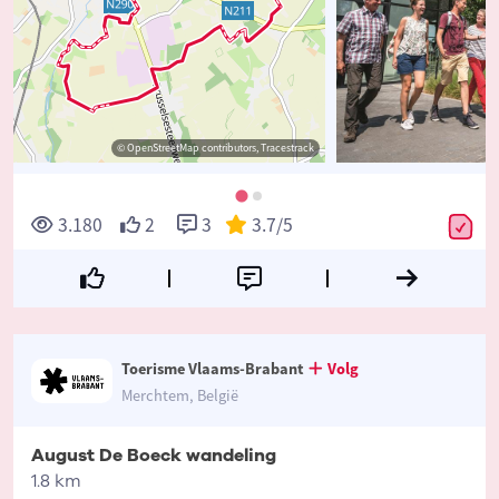
© OpenStreetMap contributors, Tracestrack
3.180
2
3
3.7
/5
Toerisme Vlaams-Brabant
Volg
Merchtem, België
August De Boeck wandeling
1.8 km