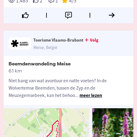
1.485
2
1
4
/5
Toerisme Vlaams-Brabant
Volg
Meise, België
Beemdenwandeling Meise
6.1 km
Niet bang van wat avontuur en natte voeten? In de
Wolvertemse Beemden, tussen de Zyp en de
Meuzegemsebeek, kan het behoo
...
meer lezen