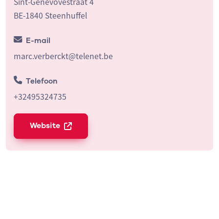
Sint-Genevovestraat 4
BE-1840 Steenhuffel
E-mail
marc.verberckt@telenet.be
Telefoon
+32495324735
Website