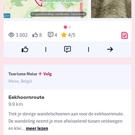
© OpenStreetMap contributors, Tracestrack
3.002
8
4
4
/5
Toerisme Meise
Volg
Meise, België
Eekhoornroute
9.9 km
Trek je stevige wandelschoenen aan voor de eekhoornroute.
De wandeling neemt je mee afwisselend tussen veldwegen
en klei
...
meer lezen