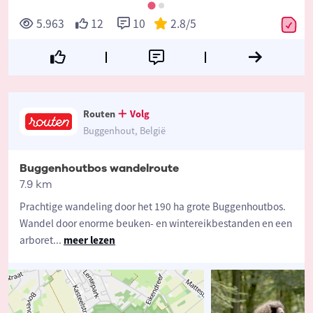
5.963
12
10
2.8
/5
Routen
Volg
Buggenhout, België
Buggenhoutbos wandelroute
7.9 km
Prachtige wandeling door het 190 ha grote Buggenhoutbos.
Wandel door enorme beuken- en wintereikbestanden en een
arboret
...
meer lezen