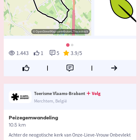
© OpenStreetMap contributors, Tracestrack
1.443
1
5
3.9
/5
Toerisme Vlaams-Brabant
Volg
Merchtem, België
Peizegemwandeling
10.5 km
Achter de neogotische kerk van Onze-Lieve-Vrouw Onbevlekt