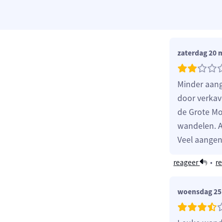
zaterdag 20 
Minder aang
door verkav
de Grote Mo
wandelen. A
Veel aange
reageer
•
re
woensdag 25