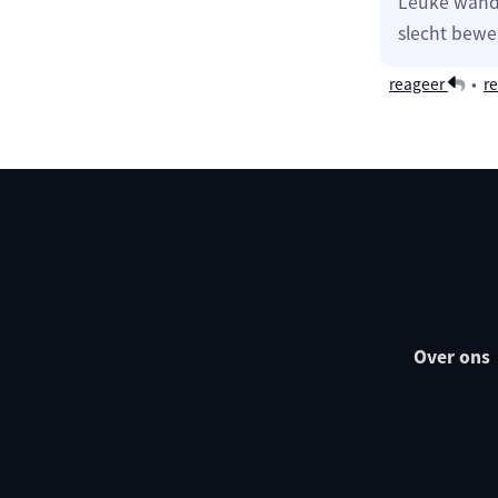
Leuke wande
slecht bewe
reageer
•
re
Over ons