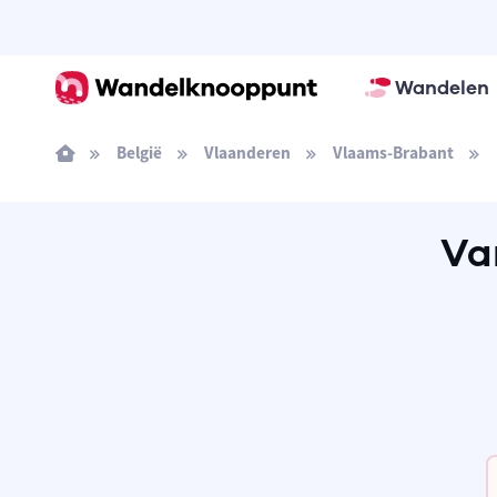
Wandelen
België
Vlaanderen
Vlaams-Brabant
Va