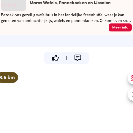
Marcs Wafels, Pannekoeken en IJssalon
Bezoek ons gezellig wafelhuis in het landelijke Steenhuffel waar je kan
genieten van ambachtelijk ijs, wafels en pannenkoeken. Of kom even snel
verfrissen met een ijsje aan ons take-away raam!
Meer info
8.6 km