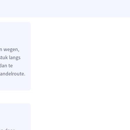
en wegen,
stuk langs
dan te
wandelroute.