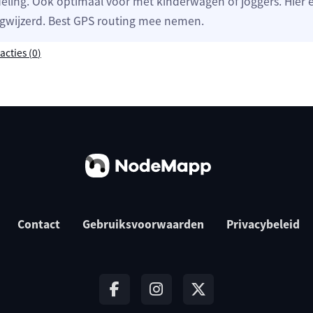
ling. Ook optimaal voor met kinderwagen of joggers. Hier 
gwijzerd. Best GPS routing mee nemen.
acties (
0
)
Contact
Gebruiksvoorwaarden
Privacybeleid