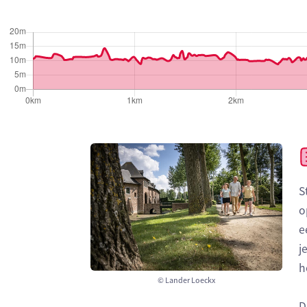
S
o
e
j
h
© Lander Loeckx
D