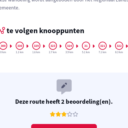
emeente.
te volgen knooppunten
0 km
1.1 km
1.6 km
2.7 km
3.9 km
5.1 km
7.1 km
8.3 km
Deze route heeft 2 beoordeling(en).