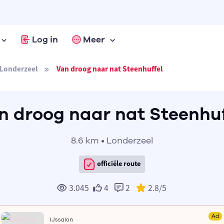
Log in
Meer
Londerzeel
Van droog naar nat Steenhuffel
n droog naar nat Steenhuf
8.6 km • Londerzeel
officiële route
3.045
4
2
2.8
/5
Ad
IJssalon