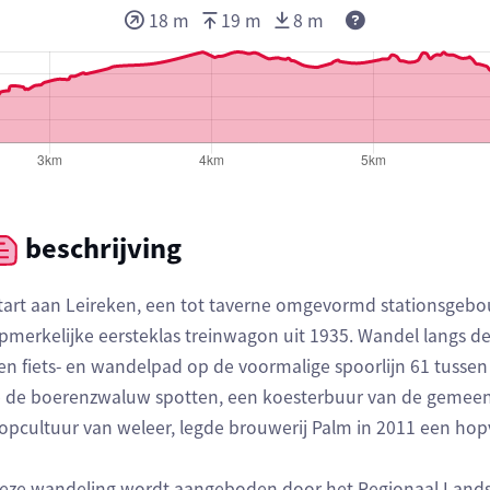
18 m
19 m
8 m
beschrijving
tart aan Leireken, een tot taverne omgevormd stationsgebo
pmerkelijke eersteklas treinwagon uit 1935. Wandel langs d
en fiets- en wandelpad op de voormalige spoorlijn 61 tussen 
e de boerenzwaluw spotten, een koesterbuur van de gemeente
opcultuur van weleer, legde brouwerij Palm in 2011 een hop
eze wandeling wordt aangeboden door het Regionaal Landsc