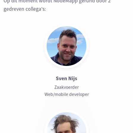
Op dit moment wordt NodeMapp gerund door 2
gedreven collega's:
Sven Nijs
Zaakvoerder
Web/mobile developer