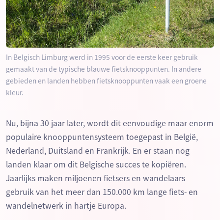
In Belgisch Limburg werd in 1995 voor de eerste keer gebruik
gemaakt van de typische blauwe fietsknooppunten. In andere
gebieden en landen hebben fietsknooppunten vaak een groene
kleur.
Nu, bijna 30 jaar later, wordt dit eenvoudige maar enorm
populaire knooppuntensysteem toegepast in België,
Nederland, Duitsland en Frankrijk. En er staan nog
landen klaar om dit Belgische succes te kopiëren.
Jaarlijks maken miljoenen fietsers en wandelaars
gebruik van het meer dan 150.000 km lange fiets- en
wandelnetwerk in hartje Europa.