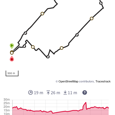
300 m
©
OpenStreetMap
contributors,
Tracestrack
19 m
26 m
11 m