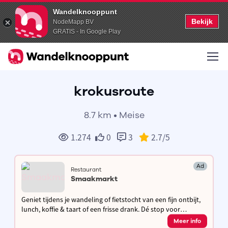
Wandelknooppunt
Bekijk
NodeMapp BV
GRATIS - In Google Play
krokusroute
8.7 km • Meise
1.274
0
3
2.7
/5
Ad
Restaurant
Smaakmarkt
Geniet tijdens je wandeling of fietstocht van een fijn ontbijt,
lunch, koffie & taart of een frisse drank. Dé stop voor
wandelaars en fietsers om even uit te rusten en op te laden!
Meer info