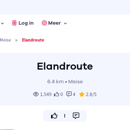
Log in
Meer
Meise
Elandroute
Elandroute
6.4 km • Meise
1.549
0
4
2.8
/5