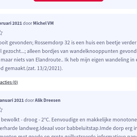
bruari 2021
door
Michel VM
ooit gevonden; Rossemdorp 32 is een huis een beetje verder
ral gezocht...; alleen bordjes van wandelknooppunten gevon
.) maar niets van Elandroute.. Ik heb mijn eigen wandeling i
d gemaakt.(zat. 13/2/2021).
acties (
0
)
anuari 2021
door
Alik Dreesen
- bewolkt - droog - 2°C. Eenvoudige en makkelijke monoton
verharde landweg.Ideaal voor babbeluitstap.Imde dorp erg i
ten met goede en grote geïllustreerde informatieve pane