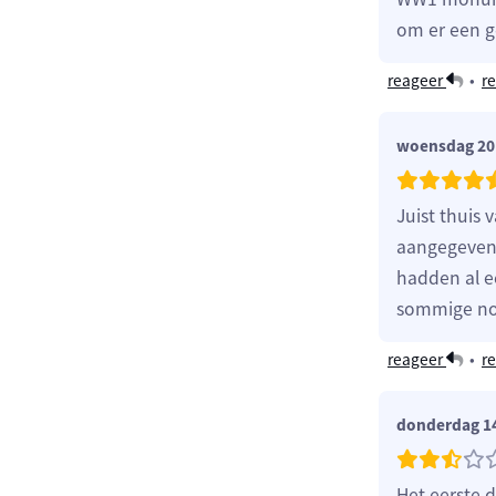
om er een g
reageer
•
re
woensdag 20 
Juist thuis
aangegeven.
hadden al e
sommige nog
reageer
•
re
donderdag 14
Het eerste 