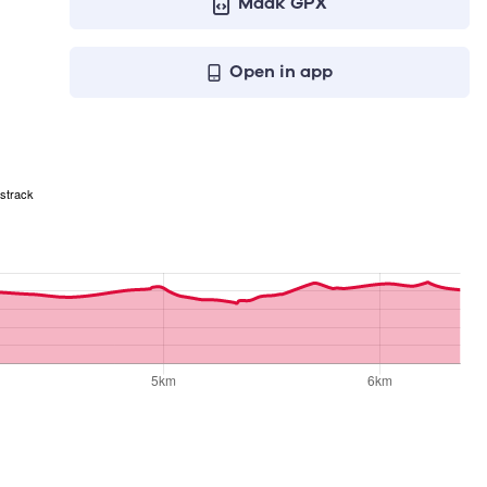
Maak GPX
Open in app
strack