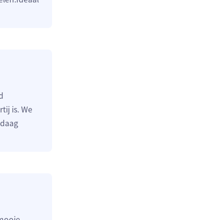
d
ij is. We
ndaag
 mooie