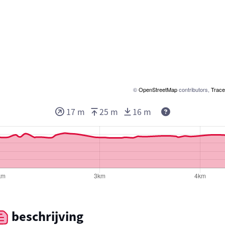
©
OpenStreetMap
contributors,
Trace
17 m
25 m
16 m
beschrijving