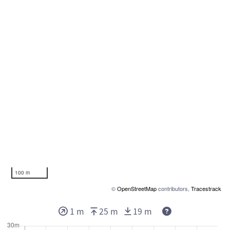
100 m
©
OpenStreetMap
contributors,
Tracestrack
1 m
25 m
19 m