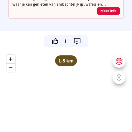
waar je kan genieten van ambachtelijk ijs, wafels en
pannenkoeken. Of kom even snel verfrissen met een ijsje aan
Meer info
ons take-away raam!
1.8 km