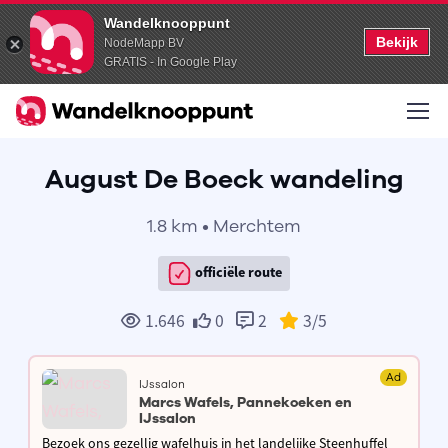
Wandelknooppunt
Bekijk
NodeMapp BV
GRATIS - In Google Play
August De Boeck wandeling
1.8 km • Merchtem
officiële route
1.646
0
2
3
/5
Ad
IJssalon
Marcs Wafels, Pannekoeken en
IJssalon
Bezoek ons gezellig wafelhuis in het landelijke Steenhuffel