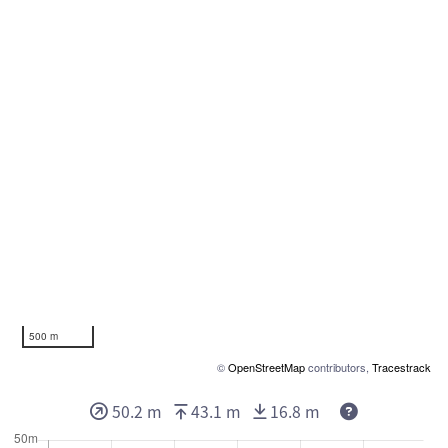
500 m
©
OpenStreetMap
contributors,
Tracestrack
50.2 m
43.1 m
16.8 m