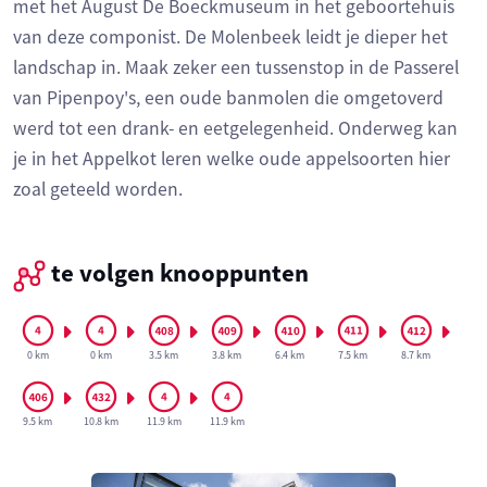
met het August De Boeckmuseum in het geboortehuis
van deze componist. De Molenbeek leidt je dieper het
landschap in. Maak zeker een tussenstop in de Passerel
van Pipenpoy's, een oude banmolen die omgetoverd
werd tot een drank- en eetgelegenheid. Onderweg kan
je in het Appelkot leren welke oude appelsoorten hier
zoal geteeld worden.
te volgen knooppunten
0 km
0 km
3.5 km
3.8 km
6.4 km
7.5 km
8.7 km
9.5 km
10.8 km
11.9 km
11.9 km