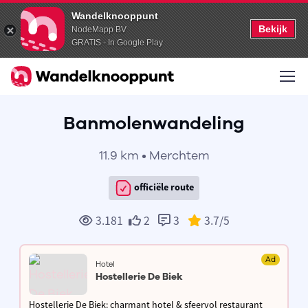
Wandelknooppunt
Bekijk
NodeMapp BV
GRATIS - In Google Play
Banmolenwandeling
11.9 km • Merchtem
officiële route
3.181
2
3
3.7
/5
Ad
Hotel
Hostellerie De Biek
Hostellerie De Biek: charmant hotel & sfeervol restaurant