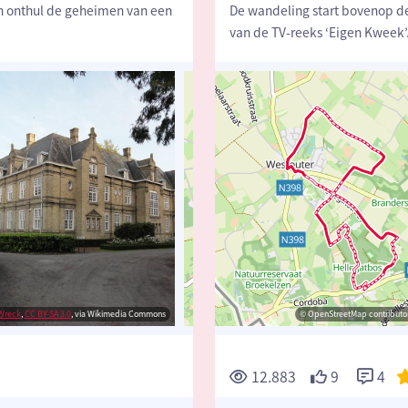
n onthul de geheimen van een
De wandeling start bovenop 
van de TV-reeks ‘Eigen Kweek’.
Wreck
,
CC BY-SA 3.0
, via Wikimedia Commons
© Pink Ribbon
© OpenStreetMap contributors, Trace
© OpenStreetMap contributor
12.883
9
4