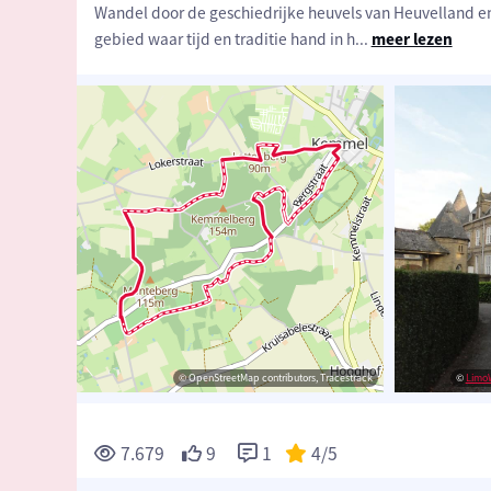
Wandel door de geschiedrijke heuvels van Heuvelland e
gebied waar tijd en traditie hand in h
...
meer lezen
dia Commons
© Pink Ribbon
© OpenStreetMap contributors, Tracestrack
© Pink Ribbon
©
Limo
7.679
9
1
4
/5