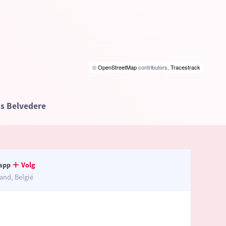
©
OpenStreetMap
contributors,
Tracestrack
s Belvedere
app
Volg
and, België