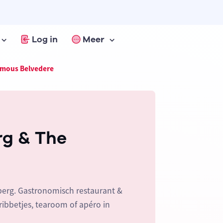
Log in
Meer
amous Belvedere
rg & The
berg. Gastronomisch restaurant &
ribbetjes, tearoom of apéro in