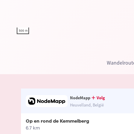
500 m
Wandelroute
NodeMapp
Volg
Heuvelland, België
Op en rond de Kemmelberg
6.7 km