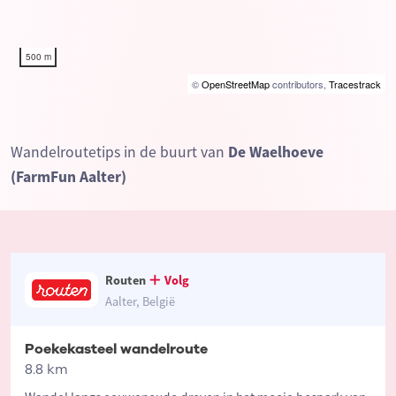
500 m
©
OpenStreetMap
contributors,
Tracestrack
Wandelroutetips in de buurt van
De Waelhoeve
(FarmFun Aalter)
Routen
Volg
Aalter, België
Poekekasteel wandelroute
8.8 km