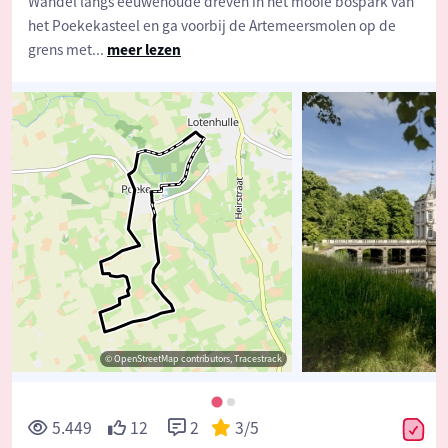
Wandel langs eeuwenoude dreven in het mooie bospark van
het Poekekasteel en ga voorbij de Artemeersmolen op de
grens met
...
meer lezen
© OpenStreetMap contributors, Tracestrack
5.449
12
2
3
/5