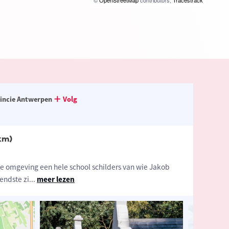
©
OpenStreetMap
contributors,
Tracestrack
incie Antwerpen
Volg
km)
ze omgeving een hele school schilders van wie Jakob
endste zi
...
meer lezen