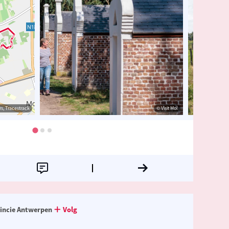
s, Tracestrack
sit Mol
© OpenStreetMap contributors, Tracestrack
© Visit Mol
incie Antwerpen
Volg