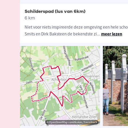
Schilderspad (lus van 6km)
6 km
Niet voor niets inspireerde deze omgeving een hele scho
Smits en Dirk Baksteen de bekendste zi
...
meer lezen
© Visit Mol
© visit Mol
© OpenStreetMap contributors, Tracestrack
© OpenStreetMap contributors, Tracestrack