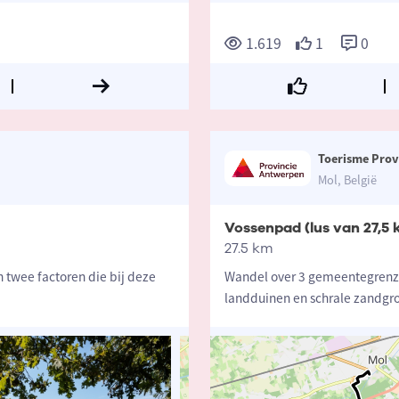
1.619
1
0
Toerisme Prov
Mol, België
Vossenpad (lus van 27,5 
27.5 km
 twee factoren die bij deze
Wandel over 3 gemeentegrenzen
landduinen en schrale zandgr