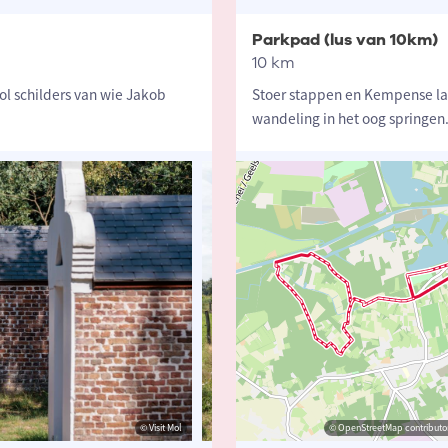
Parkpad (lus van 10km)
10 km
ol schilders van wie Jakob
Stoer stappen en Kempense lan
wandeling in het oog springe
© Visit Mol
© visit Mol
© OpenStreetMap contributor
© Vi