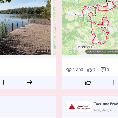
© visit Mol
© visit Mol
© OpenStreetMap contributors, Trace
© OpenStreetMap contributor
1.800
2
0
Toerisme Prov
Mol, België