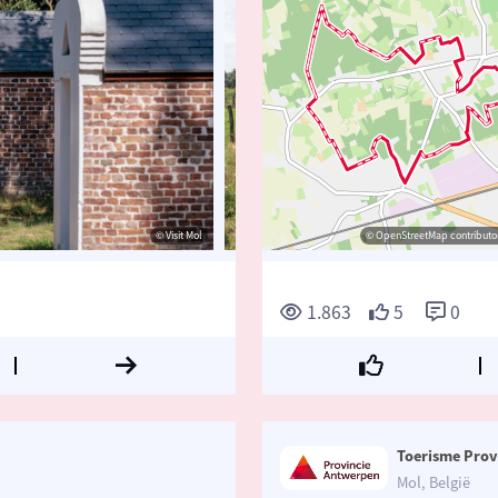
© Visit Mol
© Visit Mol
© OpenStreetMap contributor
© Vi
1.863
5
0
Toerisme Prov
Mol, België