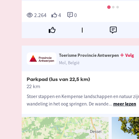
2.264
4
0
Toerisme Provincie Antwerpen
Volg
Mol, België
Parkpad (lus van 22,5 km)
22 km
Stoer stappen en Kempense landschappen en natuur zijn
wandeling in het oog springen. De wande
...
meer lezen