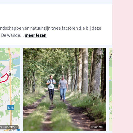
dschappen en natuur zijn twee factoren die bij deze
n. De wande
...
meer lezen
s, Tracestrack
sit Mol
© OpenStreetMap contributors, Tracestrack
© visit Mol