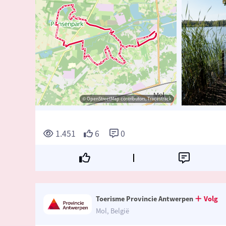
© visit Mol
© visit Mol
© OpenStreetMap contributors, Tracestrack
© OpenStreetMap contributors, Tracestrack
1.451
6
0
Toerisme Provincie Antwerpen
Volg
Mol, België