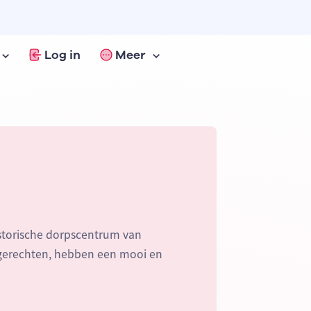
Log in
Meer
istorische dorpscentrum van
egerechten, hebben een mooi en