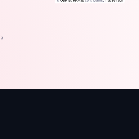
©
OpenStreetMap
contributors,
Tracestrack
ia