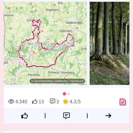
© OpenStreetMap contributors, Tracestrack
4.540
13
3
4.3
/5