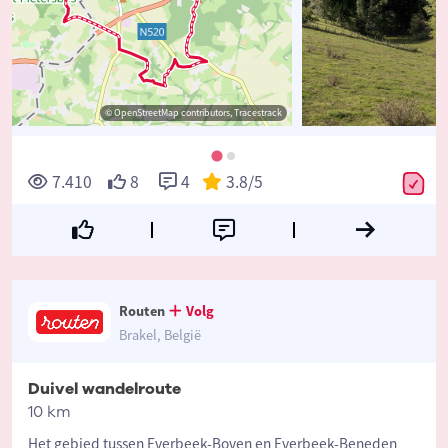
© OpenStreetMap contributors, Tracestrack
7.410
8
4
3.8
/5
Routen
Volg
Brakel, België
Duivel wandelroute
10 km
Het gebied tussen Everbeek-Boven en Everbeek-Beneden