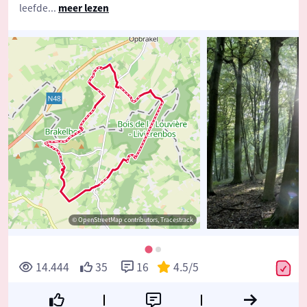
leefde
...
meer lezen
© OpenStreetMap contributors, Tracestrack
14.444
35
16
4.5
/5