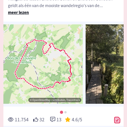
geldt als één van de mooiste wandelregio's van de
...
meer lezen
© OpenStreetMap contributors, Tracestrack
11.754
32
13
4.6
/5