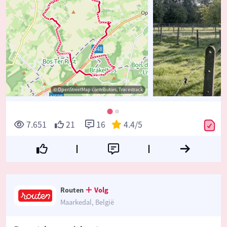
© OpenStreetMap contributors, Tracestrack
7.651
21
16
4.4
/5
Routen
Volg
Maarkedal, België