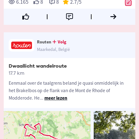
6.165
8
8
2.7
/5
Routen
Volg
Maarkedal, België
Dwaallicht wandelroute
17.7 km
Eenmaal over de taalgrens beland je quasi onmiddelijk in
het Brakelbos op de flank van de Mont de Rhode of
Modderode. He
...
meer lezen