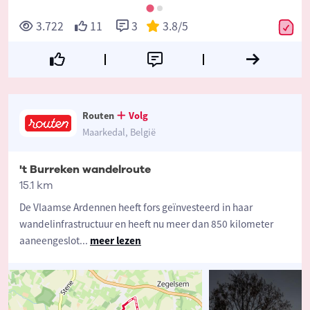
3.722
11
3
3.8
/5
Routen
Volg
Maarkedal, België
't Burreken wandelroute
15.1 km
De Vlaamse Ardennen heeft fors geïnvesteerd in haar
wandelinfrastructuur en heeft nu meer dan 850 kilometer
aaneengeslot
...
meer lezen