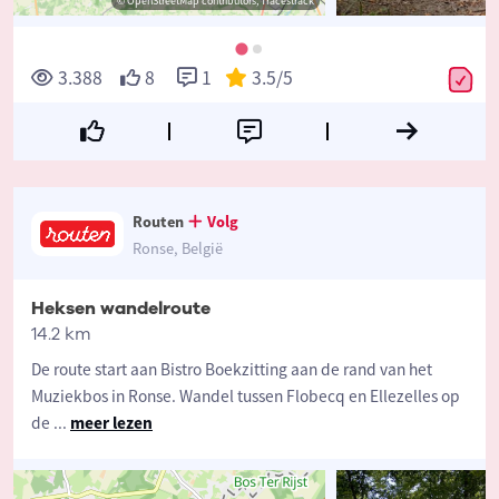
© OpenStreetMap contributors, Tracestrack
3.388
8
1
3.5
/5
Routen
Volg
Ronse, België
Heksen wandelroute
14.2 km
De route start aan Bistro Boekzitting aan de rand van het
Muziekbos in Ronse. Wandel tussen Flobecq en Ellezelles op
de
...
meer lezen