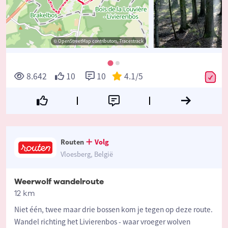
© OpenStreetMap contributors, Tracestrack
8.642
10
10
4.1
/5
Routen
Volg
Vloesberg, België
Weerwolf wandelroute
12 km
Niet één, twee maar drie bossen kom je tegen op deze route.
Wandel richting het Livierenbos - waar vroeger wolven