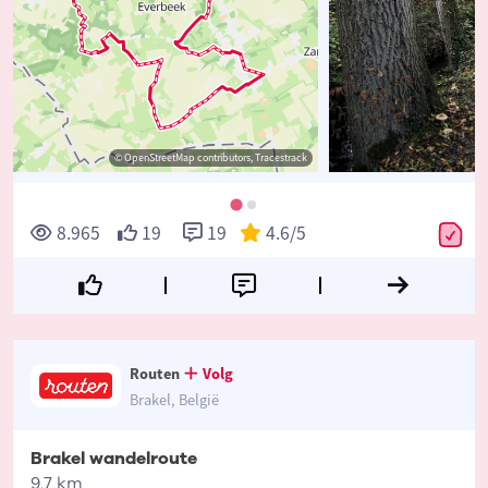
© OpenStreetMap contributors, Tracestrack
8.965
19
19
4.6
/5
Routen
Volg
Brakel, België
Brakel wandelroute
9.7 km