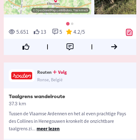
© OpenStreetMap contributors, Tracestrack
5.651
13
5
4.2
/5
Routen
Volg
Ronse, België
Taalgrens wandelroute
37.3 km
Tussen de Vlaamse Ardennen en het al even prachtige Pays
des Collines in Henegouwen kronkelt de onzichtbare
taalgrens zi
...
meer lezen