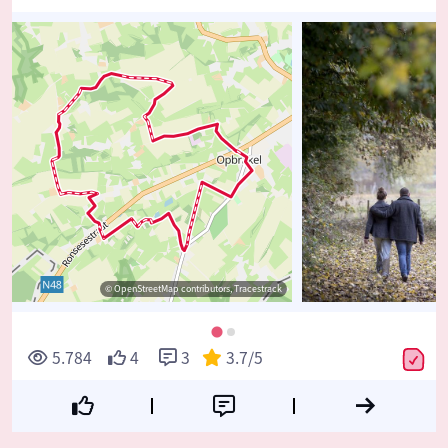
© OpenStreetMap contributors, Tracestrack
5.784
4
3
3.7
/5