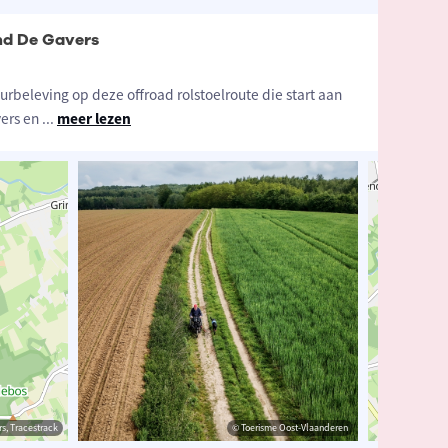
ond De Gavers
rbeleving op deze offroad rolstoelroute die start aan
vers en
...
meer lezen
strack
s, Tracestrack
© Toerisme Oost-Vlaanderen
© Toerisme Oost-Vlaanderen
© Op