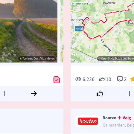
© Toerisme Oost-Vlaanderen
© Toerisme Oost-Vlaanderen
© OpenStreetMap contributors, Trace
© OpenStreetMap contributor
6.226
10
2
Routen
Volg
Galmaarden, Bel