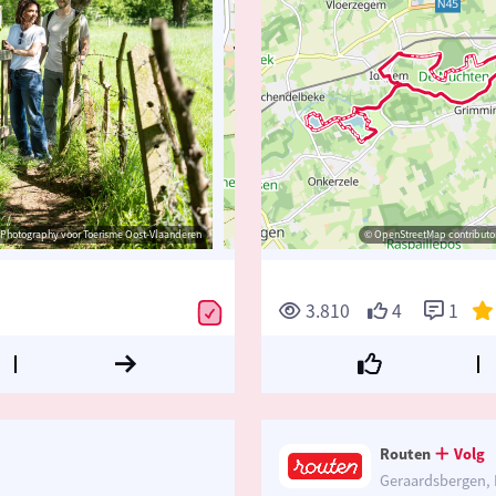
Photography voor Toerisme Oost-Vlaanderen
© Toerisme Oost-Vlaanderen
© OpenStreetMap contributors, Trace
© OpenStreetMap contributor
3.810
4
1
Routen
Volg
Geraardsbergen, 