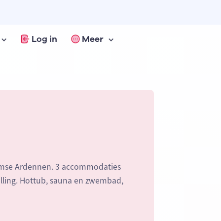
Log in
Meer
aamse Ardennen. 3 accommodaties
alling. Hottub, sauna en zwembad,