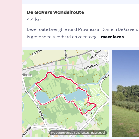
De Gavers wandelroute
4.4 km
Deze route brengt je rond Provinciaal Domein De Gavers 
is grotendeels verhard en zeer toeg
...
meer lezen
t-Vlaanderen
sme Oost-Vlaanderen
© OpenStreetMap contributors, Tracestrack
© OpenStreetMap contributors, Tracestrack