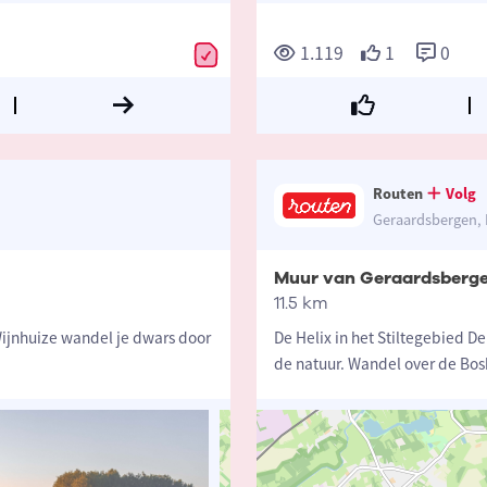
1.119
1
0
Routen
Volg
Geraardsbergen, 
Muur van Geraardsberge
11.5 km
Wijnhuize wandel je dwars door
De Helix in het Stiltegebied D
de natuur. Wandel over de Bo