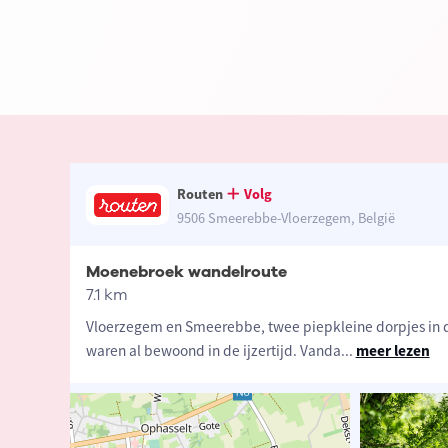
Routen
Volg
9506 Smeerebbe-Vloerzegem, België
Moenebroek wandelroute
7.1 km
Vloerzegem en Smeerebbe, twee piepkleine dorpjes in 
waren al bewoond in de ijzertijd. Vanda
...
meer lezen