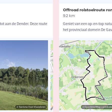
Offroad rolstoelroute r
9.2 km
tot aan de Dender. Deze route
Geniet van een op-en-top natuu
het provinciaal domein De Ga
© Toerisme Oost-Vlaanderen
© Toerisme Oost-Vlaanderen
© OpenStreetMap contributors, Trace
© OpenStreetMap contributor