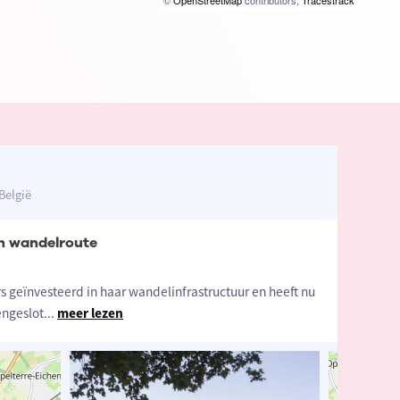
©
OpenStreetMap
contributors,
Tracestrack
België
n wandelroute
s geïnvesteerd in haar wandelinfrastructuur en heeft nu
ngeslot
...
meer lezen