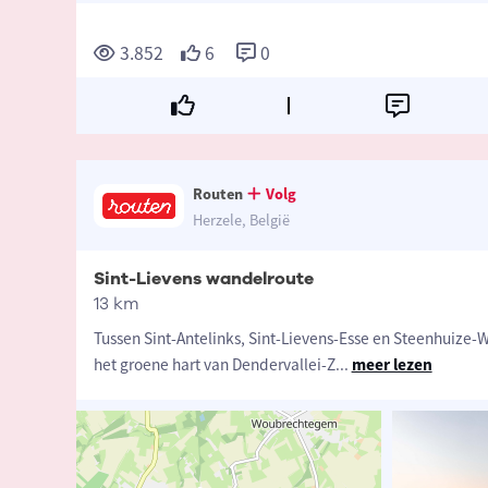
3.852
6
0
Routen
Volg
Herzele, België
Sint-Lievens wandelroute
13 km
Tussen Sint-Antelinks, Sint-Lievens-Esse en Steenhuize-
het groene hart van Dendervallei-Z
...
meer lezen