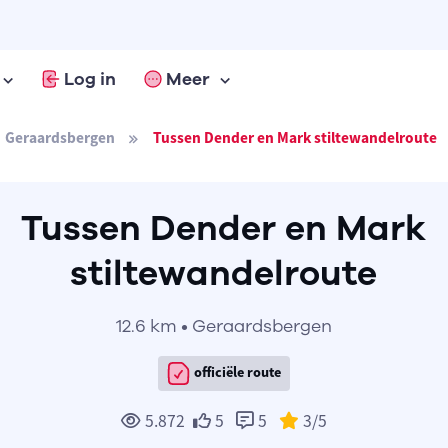
Log in
Meer
Geraardsbergen
Tussen Dender en Mark stiltewandelroute
Tussen Dender en Mark
stiltewandelroute
12.6 km • Geraardsbergen
officiële route
5.872
5
5
3
/5