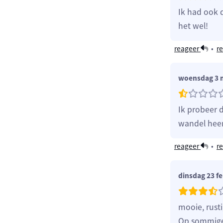
Ik had ook 
het wel!
reageer
•
re
woensdag 3 
Ik probeer 
wandel heen
reageer
•
re
dinsdag 23 fe
mooie, rust
Op sommige 