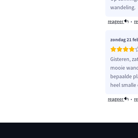
wandeling.
reageer
•
re
zondag 21 fe
Gisteren, z
mooie wande
bepaalde pl
heel smalle
reageer
•
re