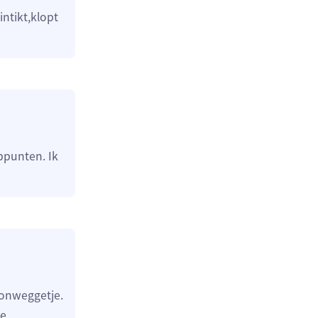
ntikt,klopt
ppunten. Ik
tonweggetje.
me