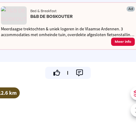
Ad
Bed & Breakfast
B&B DE BOSKOUTER
Meerdaagse trektochten & uniek logeren in de Vlaamse Ardennen. 3
accommodaties met omheinde tuin, overdekte afgesloten fietsenstalling.
Hottub, sauna en zwembad, snuffelweide, hondenzwembad en dogwash
Meer info
12.6 km