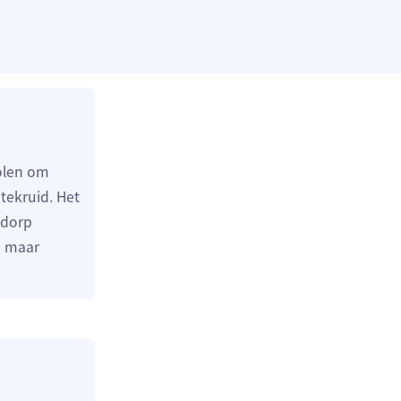
olen om
tekruid. Het
 dorp
n maar