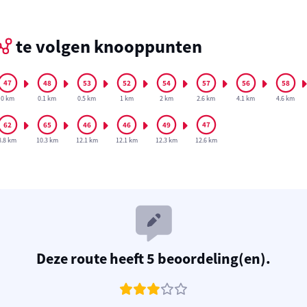
te volgen knooppunten
0 km
0.1 km
0.5 km
1 km
2 km
2.6 km
4.1 km
4.6 km
8.8 km
10.3 km
12.1 km
12.1 km
12.3 km
12.6 km
Deze route heeft 5 beoordeling(en).