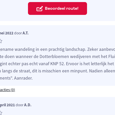
Beoordeel route!
mei 2022
door
A.T.
ename wandeling in een prachtig landschap. Zeker aanbev
 te doen wanneer de Dotterbloemen wedijveren met het Flui
int echter pas echt vanaf KNP 52. Ervoor is het letterlijk het
 langs de straat, dit is misschien een minpunt. Nadien allee
ents". Aanrader.
acties (
0
)
pril 2021
door
A.D.