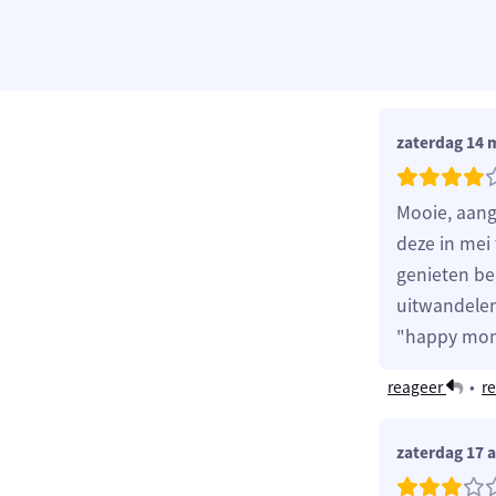
zaterdag 14 
Mooie, aang
deze in mei
genieten beg
uitwandelen
"happy mom
reageer
•
re
zaterdag 17 a