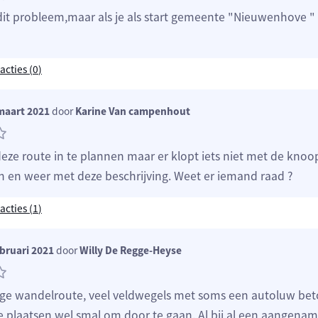
dit probleem,maar als je als start gemeente "Nieuwenhove " i
acties (
0
)
maart 2021
door
Karine Van campenhout
deze route in te plannen maar er klopt iets niet met de knoo
 en weer met deze beschrijving. Weet er iemand raad ?
acties (
1
)
bruari 2021
door
Willy De Regge-Heyse
ige wandelroute, veel veldwegels met soms een autoluw be
plaatsen wel smal om door te gaan. Al bij al een aangena