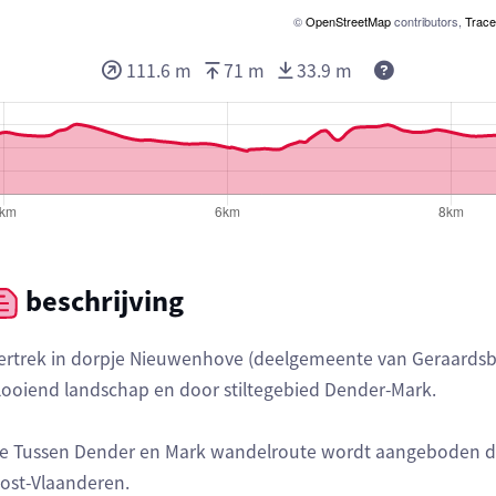
©
OpenStreetMap
contributors,
Trace
111.6 m
71 m
33.9 m
beschrijving
ertrek in dorpje Nieuwenhove (deelgemeente van Geraardsbe
looiend landschap en door stiltegebied Dender-Mark.
e Tussen Dender en Mark wandelroute wordt aangeboden doo
ost-Vlaanderen.