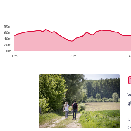
V
g
D
O