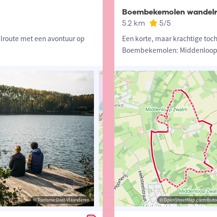
Boembekemolen wandelr
5.2 km
5
/5
lroute met een avontuur op
Een korte, maar krachtige toc
Boembekemolen: Middenloop 
© Toerisme Oost-Vlaanderen
© Toerisme Oost-Vlaanderen
© OpenStreetMap contributors, Trac
© OpenStreetMap contributor