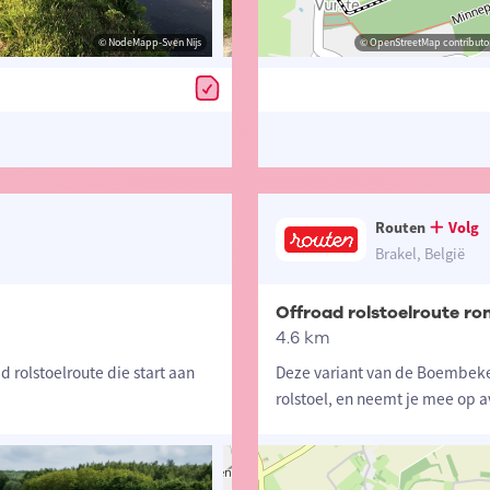
© NodeMapp-Sven Nijs
© Toerisme Oost-Vlaanderen
© OpenStreetMap contributor
© NodeMapp-Sve
Routen
Volg
Brakel, België
Offroad rolstoelroute r
4.6 km
 rolstoelroute die start aan
Deze variant van de Boembeke
rolstoel, en neemt je mee op 