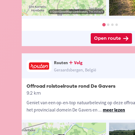
pp-Sven Nijs
sme Oost-Vlaanderen
© OpenStreetMap contributors, Tracestrack
© OpenStreetMap contributors, Tracestrack
Open route
Routen
Volg
Geraardsbergen, België
Offroad rolstoelroute rond De Gavers
9.2 km
Geniet van een op-en-top natuurbeleving op deze offroad
het provinciaal domein De Gavers en
...
meer lezen