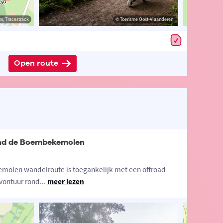
s, Tracestrack
n Nijs
© NodeMapp-Sven Nijs
© Toerisme Oost-Vlaanderen
© Op
Open route
ond de Boembekemolen
molen wandelroute is toegankelijk met een offroad
avontuur rond
...
meer lezen