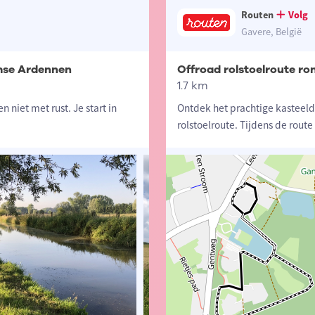
Routen
Volg
Gavere, België
amse Ardennen
Offroad rolstoelroute r
1.7 km
niet met rust. Je start in
Ontdek het prachtige kasteel
rolstoelroute. Tijdens de route