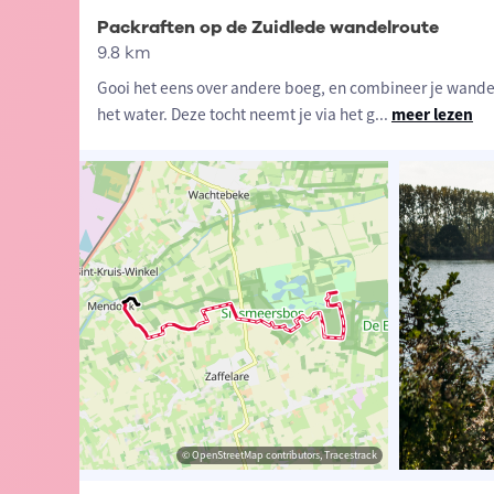
Packraften op de Zuidlede wandelroute
9.8 km
Gooi het eens over andere boeg, en combineer je wande
het water. Deze tocht neemt je via het g
...
meer lezen
t-Vlaanderen
sme Oost-Vlaanderen
© OpenStreetMap contributors, Tracestrack
© OpenStreetMap contributors, Tracestrack