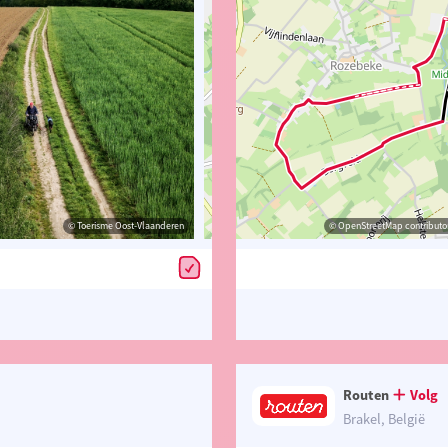
© Toerisme Oost-Vlaanderen
© Toerisme Oost-Vlaanderen
© OpenStreetMap contributors, Trac
© OpenStreetMap contributor
Routen
Volg
Brakel, België