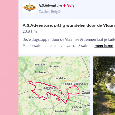
A.S.Adventure
Volg
Zwalm, België
A.S.Adventure: pittig wandelen door de Vla
23.8 km
Deze dagstapper door de Vlaamse Ardennen laat je kuiten 
Munkzwalm, aan de oever van de Zwalm,
...
meer lezen