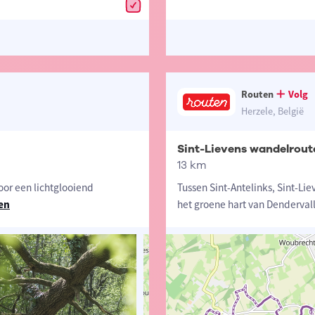
Routen
Volg
Herzele, België
Sint-Lievens wandelrout
13 km
door een lichtglooiend
Tussen Sint-Antelinks, Sint-L
en
het groene hart van Dendervall