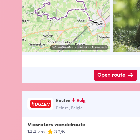
t-Vlaanderen
sme Oost-Vlaanderen
© OpenStreetMap contributors, Tracestrack
© OpenStreetMap contributors, Tracestrack
©
Open route
Routen
Volg
Deinze, België
Vlasroters wandelroute
14.4 km
3.2
/5