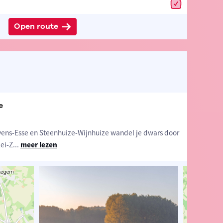
Open route
e
ievens-Esse en Steenhuize-Wijnhuize wandel je dwars door
ei-Z
...
meer lezen