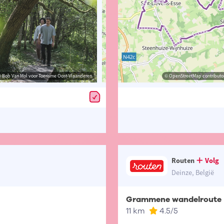
 Bob Van Mol voor Toerisme Oost-Vlaanderen
© Toerisme Oost-Vlaanderen
© OpenStreetMap contributors, Trac
© OpenStreetMap contributor
Routen
Volg
Deinze, België
Grammene wandelroute
11 km
4.5
/5