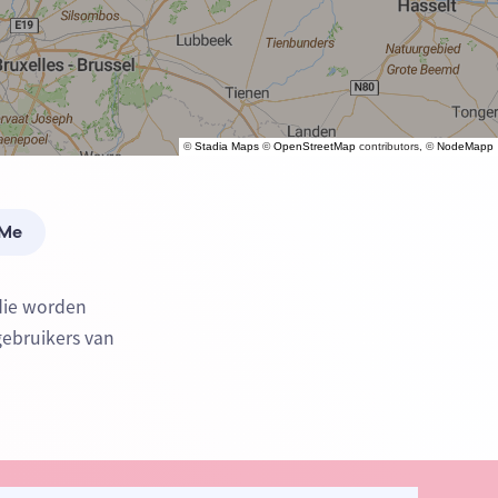
©
Stadia Maps
©
OpenStreetMap
contributors, ©
NodeMapp
 Me
die worden
gebruikers van