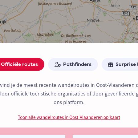
Officiële routes
Pathfinders
Surprise
 vind je de meest recente wandelroutes in Oost-Vlaanderen 
or officiële toeristische organisaties of door geverifieerde 
ons platform.
Toon alle wandelroutes in Oost-Vlaanderen op kaart