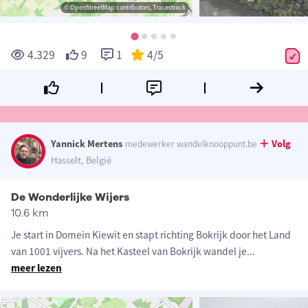
© OpenStreetMap contributors, Tracestrack
4.329
9
1
4
/5
Yannick Mertens
Volg
medewerker wandelknooppunt.be
Hasselt, België
De Wonderlijke Wijers
10.6 km
Je start in Domein Kiewit en stapt richting Bokrijk door het Land
van 1001 vijvers. Na het Kasteel van Bokrijk wandel je
...
meer lezen