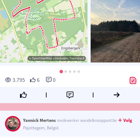
© OpenStreetMap contributors, Tracestrack
3.795
6
0
Yannick Mertens
Volg
medewerker wandelknooppunt.be
Pajottegem, België