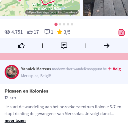
© OpenStreetMap contributors, Tracestrack
4.751
17
1
3
/5
Yannick Mertens
Volg
medewerker wandelknooppunt.be
Merksplas, België
Plassen en Kolonies
12 km
Je start de wandeling aan het bezoekerscentrum Kolonie 5-7 en
stapt richting de gevangenis van Merksplas. Je volgt dan d
...
meer lezen