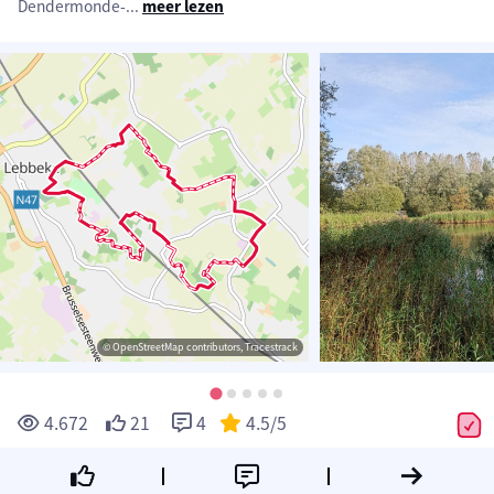
Dendermonde-
...
meer lezen
© OpenStreetMap contributors, Tracestrack
4.672
21
4
4.5
/5