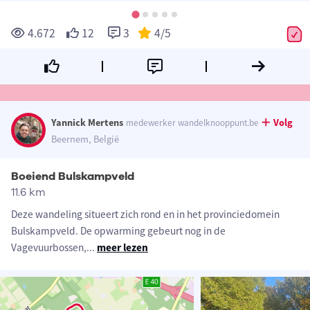
4.672
12
3
4
/5
Yannick Mertens
Volg
medewerker wandelknooppunt.be
Beernem, België
Boeiend Bulskampveld
11.6 km
Deze wandeling situeert zich rond en in het provinciedomein
Bulskampveld. De opwarming gebeurt nog in de
Vagevuurbossen,
...
meer lezen