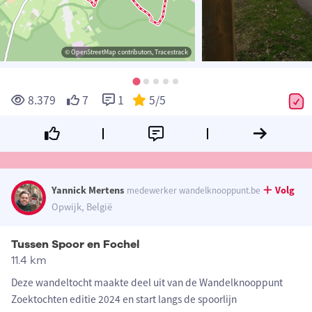
© OpenStreetMap contributors, Tracestrack
8.379
7
1
5
/5
Yannick Mertens
Volg
medewerker wandelknooppunt.be
Opwijk, België
Tussen Spoor en Fochel
11.4 km
Deze wandeltocht maakte deel uit van de Wandelknooppunt
Zoektochten editie 2024 en start langs de spoorlijn