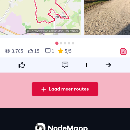
© OpenStreetMap contributors, Tracestrack
3.765
15
1
5
/5
Laad meer routes