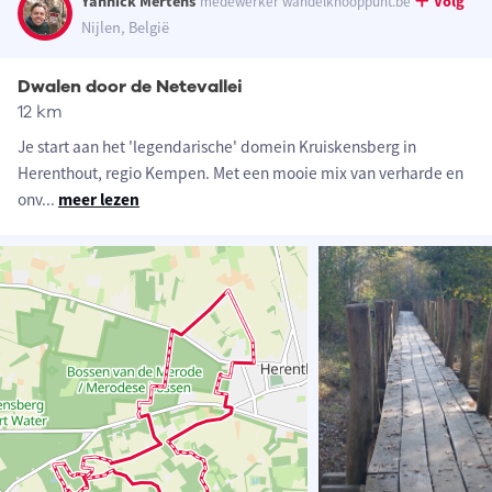
Yannick Mertens
Volg
medewerker wandelknooppunt.be
Nijlen, België
Dwalen door de Netevallei
12 km
Je start aan het 'legendarische' domein Kruiskensberg in
Herenthout, regio Kempen. Met een mooie mix van verharde en
onv
...
meer lezen