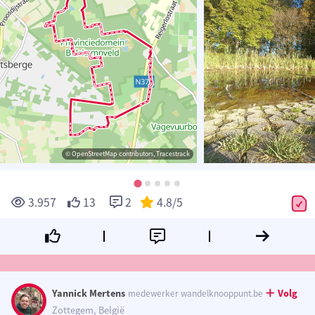
© OpenStreetMap contributors, Tracestrack
3.957
13
2
4.8
/5
Yannick Mertens
Volg
medewerker wandelknooppunt.be
Zottegem, België