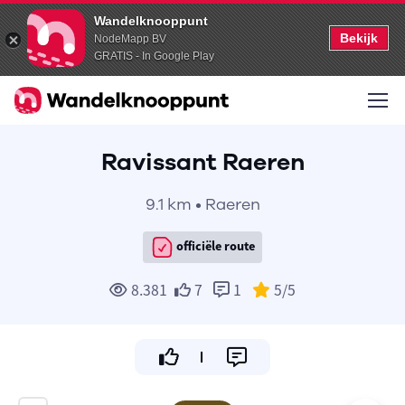
Wandelknooppunt
Bekijk
NodeMapp BV
GRATIS - In Google Play
Ravissant Raeren
9.1 km • Raeren
officiële route
8.381
7
1
5
/5