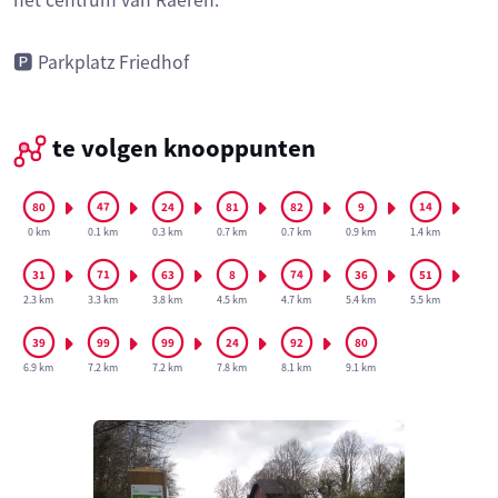
het centrum van Raeren.
🅿️ Parkplatz Friedhof
te volgen knooppunten
0 km
0.1 km
0.3 km
0.7 km
0.7 km
0.9 km
1.4 km
2.3 km
3.3 km
3.8 km
4.5 km
4.7 km
5.4 km
5.5 km
6.9 km
7.2 km
7.2 km
7.8 km
8.1 km
9.1 km