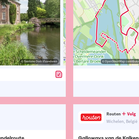
© Toerisme Oost-Vlaanderen
© Toerisme Oost-Vlaanderen
© OpenStreetMap contributors, Trac
© OpenStreetMap contributor
Routen
Volg
Wichelen, België
andelroute
Galloways van de Kalke