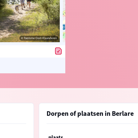
© Toerisme Oost-Vlaanderen
© OpenStreetMap contributors, Trac
Dorpen of plaatsen in Berlare
plaats