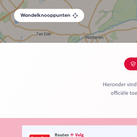
Wandelknooppunten
Hieronder vind
officiële t
Routen
Volg