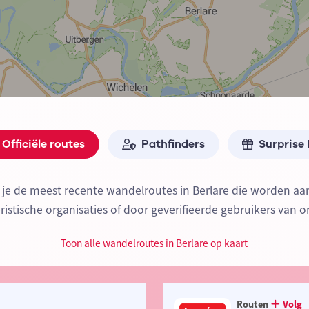
Officiële routes
Pathfinders
Surprise
 je de meest recente wandelroutes in Berlare die worden 
oeristische organisaties of door geverifieerde gebruikers van o
Toon alle wandelroutes in Berlare op kaart
Routen
Volg