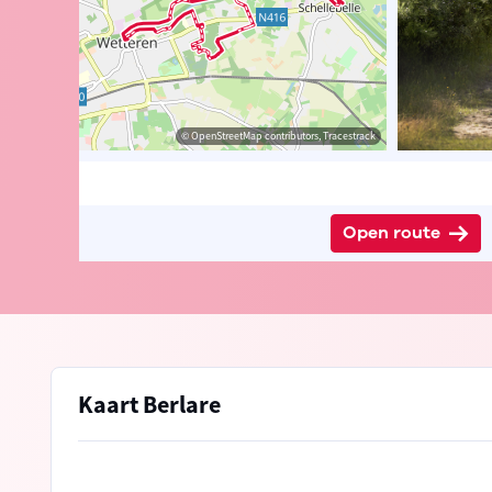
t-Vlaanderen
© OpenStreetMap contributors, Tracestrack
Open route
Kaart Berlare