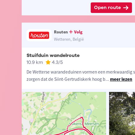
Open route
Routen
Volg
Wetteren, België
Stuifduin wandelroute
10.9 km
4.3
/5
De Wetterse warandeduinen vormen een merkwaardig st
zorgen dat de Siint-Gertrudiskerk hoog b
...
meer lezen