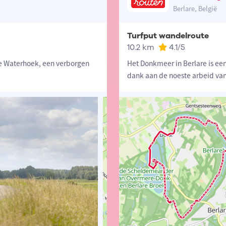
Berlare, België
Turfput wandelroute
10.2 km
4.1
/5
 de Waterhoek, een verborgen
Het Donkmeer in Berlare is een 
dank aan de noeste arbeid va