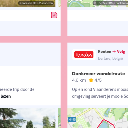
© Toerisme Oost-Vlaanderen
© Toerisme Oost-Vlaanderen
© OpenStreetMap contributors, Trac
© OpenStreetMap contributor
Routen
Volg
Berlare, België
Donkmeer wandelroute
4.6 km
4
/5
ieerde trip door de
Op en rond Vlaanderens mooist
 lezen
omgeving serveert je mooie S