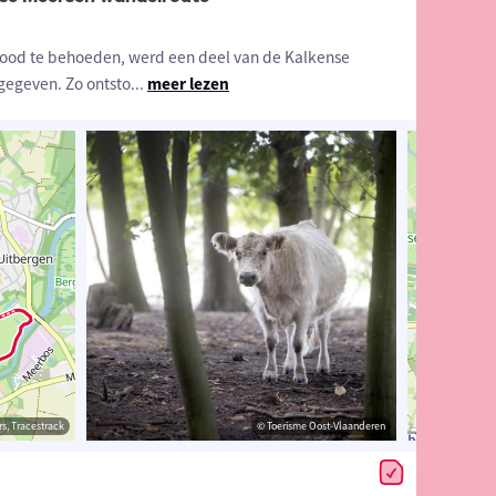
ood te behoeden, werd een deel van de Kalkense
gegeven. Zo ontsto
...
meer lezen
estrack
s, Tracestrack
© Toerisme Oost-Vlaanderen
© Niko Caignie
© Op