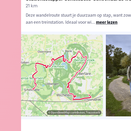
21 km
Deze wandelroute stuurt je duurzaam op stap, want zowel 
aan een treinstation. Ideaal voor wi
...
meer lezen
sme Oost-Vlaanderen
 Niko Caignie
© OpenStreetMap contributors, Tracestrack
© OpenStreetMap contributors, Tracestrack