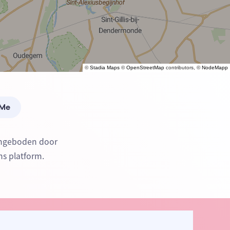
©
Stadia Maps
©
OpenStreetMap
contributors, ©
NodeMapp
 Me
aangeboden door
ns platform.