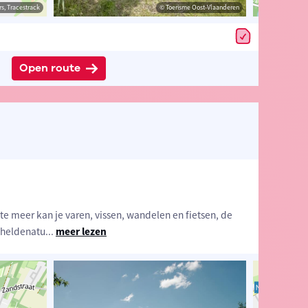
estrack
s, Tracestrack
© Toerisme Oost-Vlaanderen
© Toerisme Oost-Vlaanderen
© Op
Open route
e meer kan je varen, vissen, wandelen en fietsen, de
cheldenatu
...
meer lezen