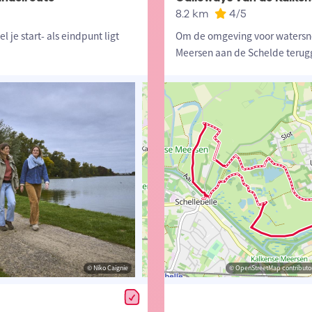
8.2 km
4
/5
je start- als eindpunt ligt
Om de omgeving voor watersn
Meersen aan de Schelde terug
© Toerisme Oost-Vlaanderen
© Niko Caignie
© OpenStreetMap contributors, Trac
© OpenStreetMap contributor