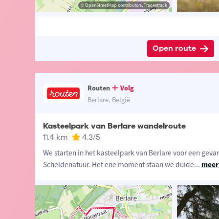
t-Vlaanderen
sme Oost-Vlaanderen
© OpenStreetMap contributors, Tracestrack
© OpenStreetMap contributors, Tracestrack
Open route
Routen
Volg
Berlare, België
Kasteelpark van Berlare wandelroute
11.4 km
4.3
/5
We starten in het kasteelpark van Berlare voor een gevar
Scheldenatuur. Het ene moment staan we duide
...
meer