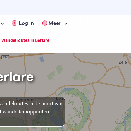
Log in
Meer
Wandelroutes in Berlare
erlare
andelroutes in de buurt van
ment wandelknooppunten