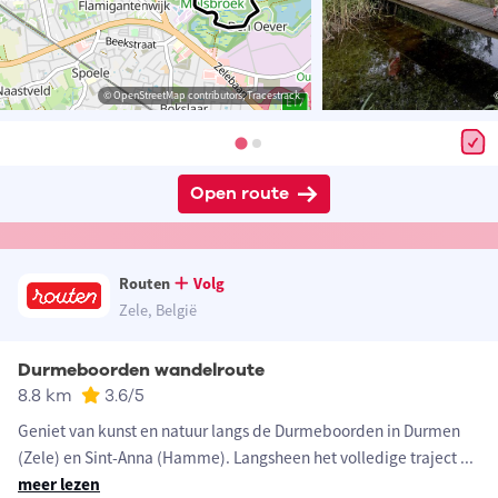
© OpenStreetMap contributors, Tracestrack
Open route
Routen
Volg
Zele, België
Durmeboorden wandelroute
8.8 km
3.6
/5
Geniet van kunst en natuur langs de Durmeboorden in Durmen
(Zele) en Sint-Anna (Hamme). Langsheen het volledige traject
...
meer lezen