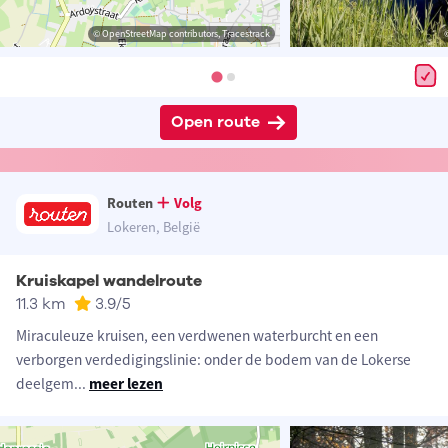
© OpenStreetMap contributors, Tracestrack
Open route
Routen
Volg
Lokeren, België
Kruiskapel wandelroute
11.3 km
3.9
/5
Miraculeuze kruisen, een verdwenen waterburcht en een
verborgen verdedigingslinie: onder de bodem van de Lokerse
deelgem
...
meer lezen