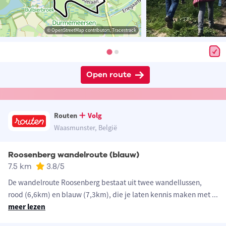
© OpenStreetMap contributors, Tracestrack
Open route
Routen
Volg
Waasmunster, België
Roosenberg wandelroute (blauw)
7.5 km
3.8
/5
De wandelroute Roosenberg bestaat uit twee wandellussen,
rood (6,6km) en blauw (7,3km), die je laten kennis maken met
...
meer lezen