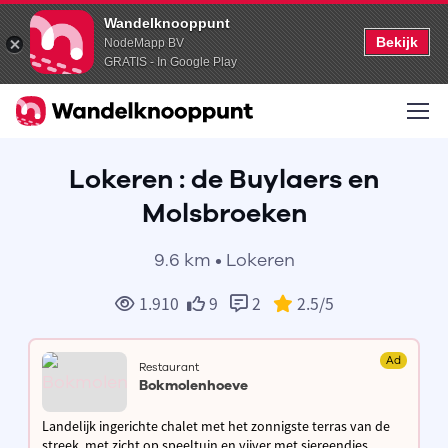
Wandelknooppunt
Bekijk
NodeMapp BV
GRATIS - In Google Play
Lokeren : de Buylaers en
Molsbroeken
9.6 km • Lokeren
1.910
9
2
2.5
/5
Ad
Restaurant
Bokmolenhoeve
Landelijk ingerichte chalet met het zonnigste terras van de
streek, met zicht op speeltuin en vijver met siereendjes,