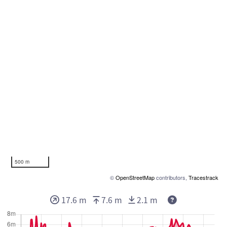
500 m
©
OpenStreetMap
contributors,
Tracestrack
17.6 m
7.6 m
2.1 m