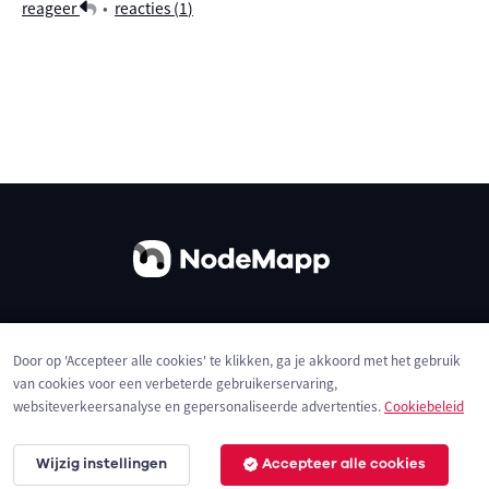
reageer
•
reacties (
1
)
Over ons
Contact
Gebruiksvoorwaarden
Door op 'Accepteer alle cookies' te klikken, ga je akkoord met het gebruik
Privacybeleid
Cookies
van cookies voor een verbeterde gebruikerservaring,
websiteverkeersanalyse en gepersonaliseerde advertenties.
Cookiebeleid
Wijzig instellingen
Accepteer alle cookies