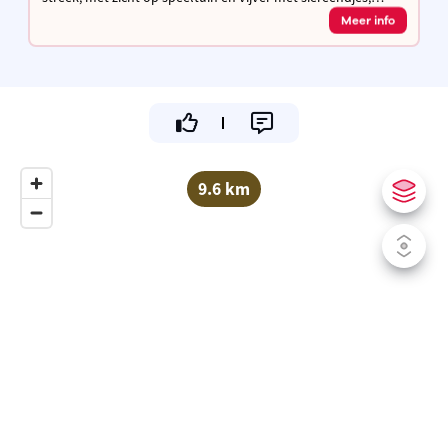
hoeve met kippen, waar je kan genieten van de geneugten
Meer info
des levens.
9.6 km