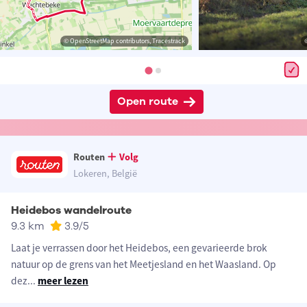
© OpenStreetMap contributors, Tracestrack
Open route
Routen
Volg
Lokeren, België
Heidebos wandelroute
9.3 km
3.9
/5
Laat je verrassen door het Heidebos, een gevarieerde brok
natuur op de grens van het Meetjesland en het Waasland. Op
dez
...
meer lezen