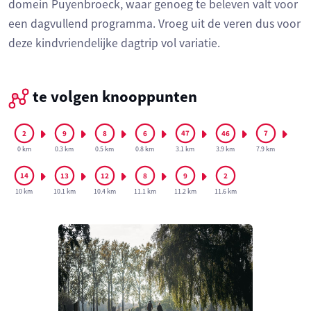
domein Puyenbroeck, waar genoeg te beleven valt voor
een dagvullend programma. Vroeg uit de veren dus voor
deze kindvriendelijke dagtrip vol variatie.
te volgen knooppunten
0 km
0.3 km
0.5 km
0.8 km
3.1 km
3.9 km
7.9 km
10 km
10.1 km
10.4 km
11.1 km
11.2 km
11.6 km