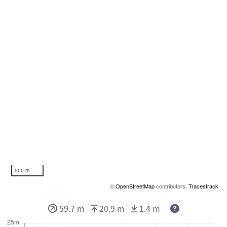
500 m
©
OpenStreetMap
contributors,
Tracestrack
59.7 m
20.9 m
1.4 m