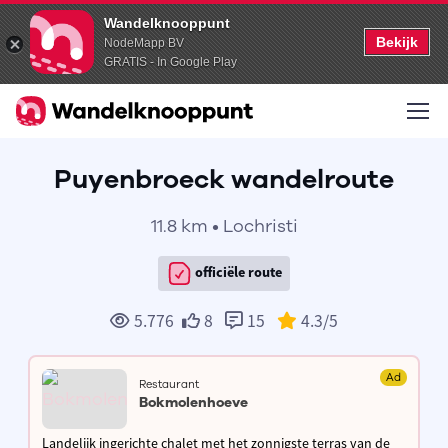
Wandelknooppunt
Bekijk
NodeMapp BV
GRATIS - In Google Play
Puyenbroeck wandelroute
11.8 km • Lochristi
officiële route
5.776
8
15
4.3
/5
Ad
Restaurant
Bokmolenhoeve
Landelijk ingerichte chalet met het zonnigste terras van de