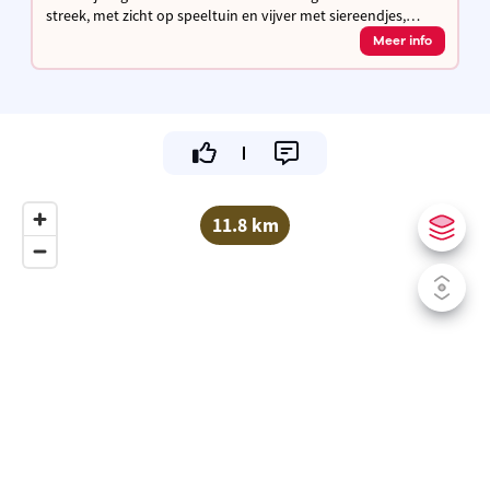
streek, met zicht op speeltuin en vijver met siereendjes,
hoeve met kippen, waar je kan genieten van de geneugten
Meer info
des levens.
11.8 km