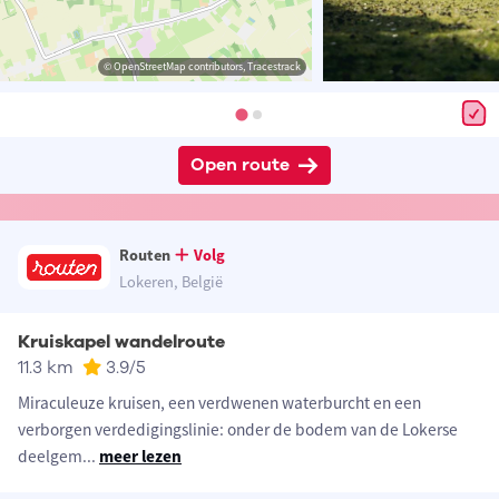
© OpenStreetMap contributors, Tracestrack
Open route
Routen
Volg
Lokeren, België
Kruiskapel wandelroute
11.3 km
3.9
/5
Miraculeuze kruisen, een verdwenen waterburcht en een
verborgen verdedigingslinie: onder de bodem van de Lokerse
deelgem
...
meer lezen