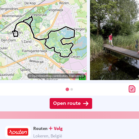
© OpenStreetMap contributors, Tracestrack
Open route
Routen
Volg
Lokeren, België