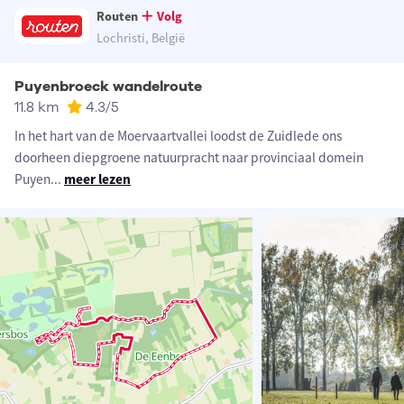
Routen
Volg
Lochristi, België
Puyenbroeck wandelroute
11.8 km
4.3
/5
In het hart van de Moervaartvallei loodst de Zuidlede ons
doorheen diepgroene natuurpracht naar provinciaal domein
Puyen
...
meer lezen