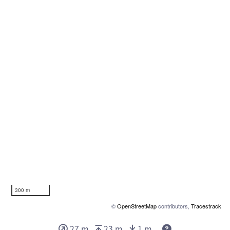
300 m
©
OpenStreetMap
contributors,
Tracestrack
Deze waarden ge
27 m
23 m
1 m