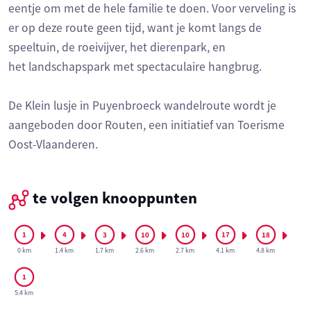
eentje om met de hele familie te doen. Voor verveling is
er op deze route geen tijd, want je komt langs de
speeltuin, de roeivijver, het dierenpark, en
het landschapspark met spectaculaire hangbrug.
De Klein lusje in Puyenbroeck wandelroute wordt je
aangeboden door Routen, een initiatief van Toerisme
Oost-Vlaanderen.
te volgen knooppunten
0 km
1.4 km
1.7 km
2.6 km
2.7 km
4.1 km
4.8 km
5.4 km