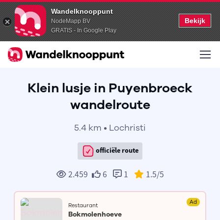
Wandelknooppunt
Bekijk
NodeMapp BV
GRATIS - In Google Play
Klein lusje in Puyenbroeck
wandelroute
5.4 km • Lochristi
officiële route
2.459
6
1
1.5
/5
Ad
Restaurant
Bokmolenhoeve