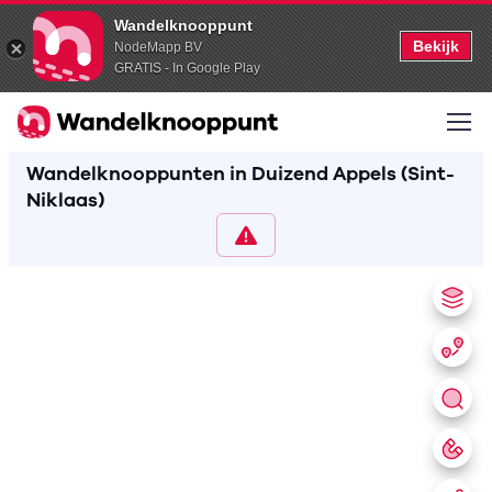
Wandelknooppunt
Bekijk
NodeMapp BV
GRATIS - In Google Play
Wandelknooppunten in Duizend Appels (Sint-
Niklaas)