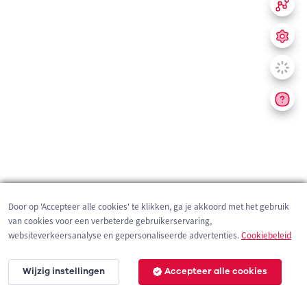
Door op 'Accepteer alle cookies' te klikken, ga je akkoord met het gebruik
van cookies voor een verbeterde gebruikerservaring,
websiteverkeersanalyse en gepersonaliseerde advertenties.
Cookiebeleid
Wijzig instellingen
Accepteer alle cookies
200 m
©
OpenStreetMap
contributors,
Tracestrack