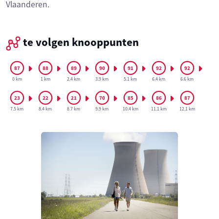
Vlaanderen.
te volgen knooppunten
0 km
1 km
2.4 km
3.9 km
5.1 km
6.4 km
6.6 km
7.5 km
8.4 km
8.7 km
9.9 km
10.4 km
11.1 km
12.1 km