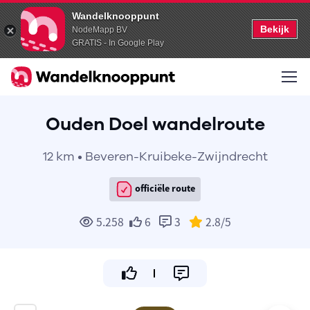
Wandelknooppunt
Bekijk
NodeMapp BV
GRATIS - In Google Play
Ouden Doel wandelroute
12 km • Beveren-Kruibeke-Zwijndrecht
officiële route
5.258
6
3
2.8
/5