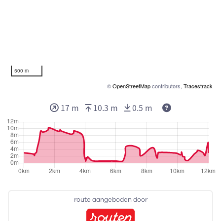
500 m
©
OpenStreetMap
contributors,
Tracestrack
17 m
10.3 m
0.5 m
route aangeboden door