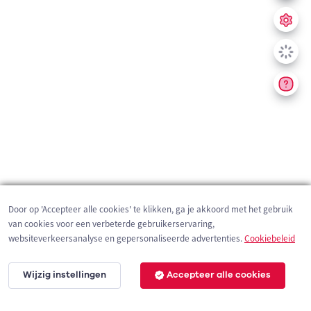
Door op 'Accepteer alle cookies' te klikken, ga je akkoord met het gebruik
van cookies voor een verbeterde gebruikerservaring,
websiteverkeersanalyse en gepersonaliseerde advertenties.
Cookiebeleid
Wijzig instellingen
Accepteer alle cookies
200 m
©
OpenStreetMap
contributors,
Tracestrack