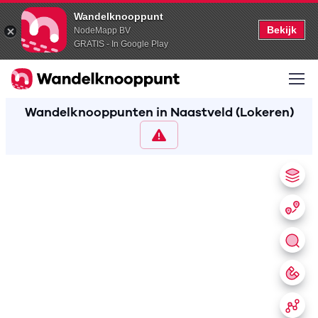
Wandelknooppunt
Bekijk
NodeMapp BV
GRATIS - In Google Play
Wandelknooppunten in Naastveld (Lokeren)