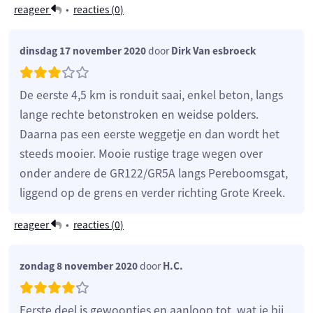
reageer
•
reacties (
0
)
dinsdag 17 november 2020
door
Dirk Van esbroeck
De eerste 4,5 km is ronduit saai, enkel beton, langs
lange rechte betonstroken en weidse polders.
Daarna pas een eerste weggetje en dan wordt het
steeds mooier. Mooie rustige trage wegen over
onder andere de GR122/GR5A langs Pereboomsgat,
liggend op de grens en verder richting Grote Kreek.
reageer
•
reacties (
0
)
zondag 8 november 2020
door
H.C.
Eerste deel is gewoontjes en aanloop tot, wat je bij