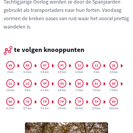
Tachtigjarige Oorlog werden ze door de Spanjaarden
gebruikt als transportaders naar hun forten. Vandaag
vormen de kreken oases van rust waar het vooral prettig
wandelen is.
te volgen knooppunten
0 km
0.3 km
0.4 km
0.9 km
1.8 km
2 km
3.5 km
3.6 km
5 km
6.1 km
6.4 km
7.3 km
7.5 km
7.9 km
8.2 km
8.7 km
9.1 km
9.5 km
9.6 km
9.9 km
10.8 km