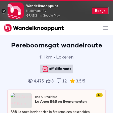
Wandelknooppunt
Bekijk
NodeMapp BV
GRATIS - In Google Play
Pereboomsgat wandelroute
11.1 km • Lokeren
officiële route
4.475
8
12
3.5
/5
Ad
Bed & Breakfast
La Anea B&B en Evenementen
B&B La Anea bevindt zich in Stekene, een bescheiden