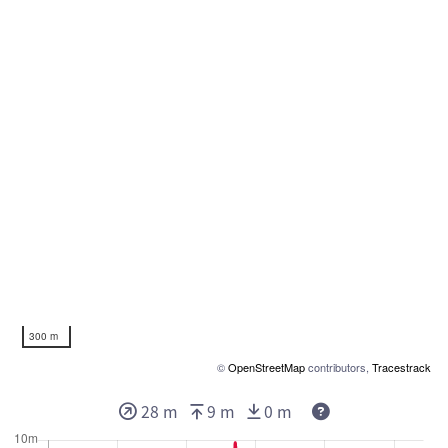
300 m
©
OpenStreetMap
contributors,
Tracestrack
28 m
9 m
0 m