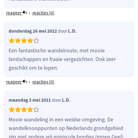
reageer
•
reacties (
0
)
donderdag 26 mei 2022
door
L.D.
Een fantastische wandelroute, met mooie
landschappen en fraaie vergezichten. Ook zeer
geschikt om te lopen.
reageer
•
reacties (
0
)
maandag 3 mei 2021
door
L.D.
Mooie wandeling in een weidse omgeving. De
wandelknooppunten op Nederlands grondgebied
zijn met andere vrij miniscule bordjes (groen Geel)