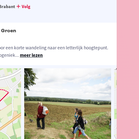
Brabant
Volg
- Groen
or een korte wandeling naar een letterlijk hoogtepunt.
togeniek
...
meer lezen