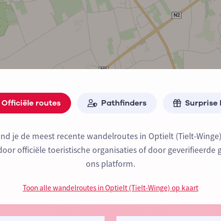
Officiële routes
Pathfinders
Surprise
ind je de meest recente wandelroutes in Optielt (Tielt-Winge
or officiële toeristische organisaties of door geverifieerde 
ons platform.
Toon alle wandelroutes in Optielt (Tielt-Winge) op kaart