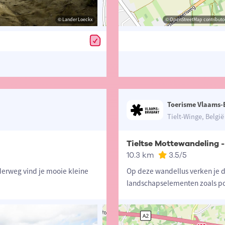
© Lander Loeckx
© Lander Loeckx
© OpenStreetMap contributors, Trac
© OpenStreetMap contributor
Toerisme Vlaams-
Tielt-Winge, België
Tieltse Mottewandeling 
10.3 km
3.5
/5
derweg vind je mooie kleine
Op deze wandellus verken je d
landschapselementen zoals po