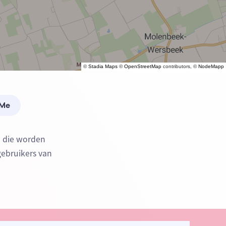
©
Stadia Maps
©
OpenStreetMap
contributors, ©
NodeMapp
 Me
) die worden
gebruikers van