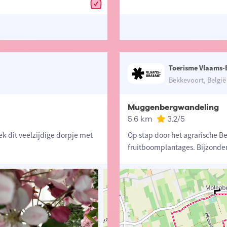
Toerisme Vlaams-
Bekkevoort, België
Muggenbergwandeling
5.6 km
3.2
/5
ek dit veelzijdige dorpje met
Op stap door het agrarische B
fruitboomplantages. Bijzonde