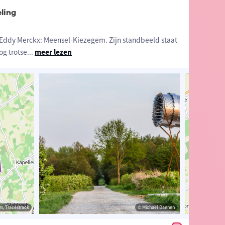
ling
Eddy Merckx: Meensel-Kiezegem. Zijn standbeeld staat
og trotse
...
meer lezen
s, Tracestrack
Loeckx
© OpenStreetMap contributors, Tracestrack
© Michaël Daenen