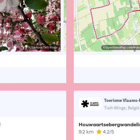
© Toerisme Tielt-Winge
© Lander Loeckx
© OpenStreetMap contributors, Trac
© OpenStreetMap contributor
Toerisme Vlaams-
Tielt-Winge, België
!
Houwaartsebergwandeli
9.2 km
4.2
/5