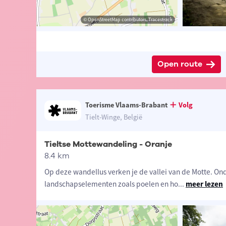
ander Loeckx
© Lander Loeckx
© OpenStreetMap contributors, Tracestrack
© OpenStreetMap contributors, Tracestrack
Open route
Toerisme Vlaams-Brabant
Volg
Tielt-Winge, België
Tieltse Mottewandeling - Oranje
8.4 km
Op deze wandellus verken je de vallei van de Motte. On
landschapselementen zoals poelen en ho
...
meer lezen