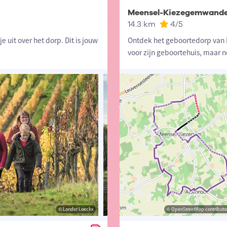
Meensel-Kiezegemwande
14.3 km
4
/5
 uit over het dorp. Dit is jouw
Ontdek het geboortedorp van 
voor zijn geboortehuis, maar n
© Lander Loeckx
© Michaël Daenen
© OpenStreetMap contributor
© Lander 