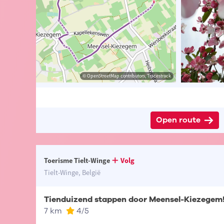
ibutors, Tracestrack
e Tielt-Winge
© OpenStreetMap contributors, Tracestrack
© Lander Loeckx
Open route
Toerisme Tielt-Winge
Volg
Tielt-Winge, België
Tienduizend stappen door Meensel-Kiezegem
7 km
4
/5