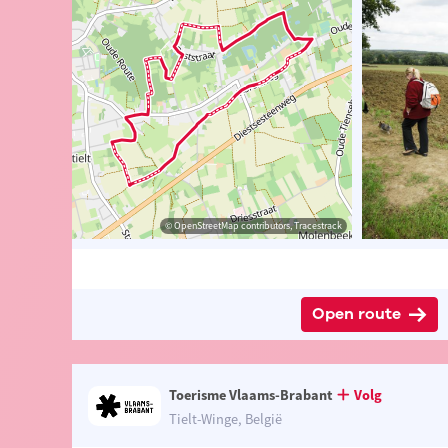
ander Loeckx
© Lander Loeckx
© OpenStreetMap contributors, Tracestrack
© OpenStreetMap contributors, Tracestrack
Open route
Toerisme Vlaams-Brabant
Volg
Tielt-Winge, België