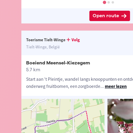
Open route
Toerisme Tielt-Winge
Volg
Tielt-Winge, België
Boeiend Meensel-Kiezegem
5.7 km
Start aan 't Pleintje, wandel langs knooppunten en ontd
onderweg fruitbomen, een zorgboerde
...
meer lezen