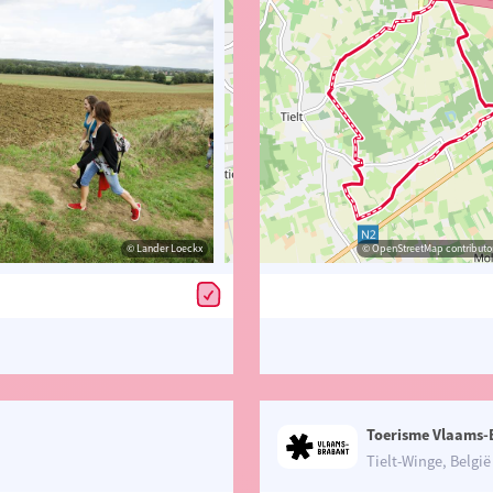
© Lander Loeckx
© Lander Loeckx
© OpenStreetMap contributors, Trac
© OpenStreetMap contributor
Toerisme Vlaams-
Tielt-Winge, België