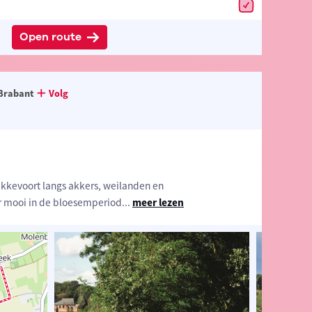
Open route
Brabant
Volg
ekkevoort langs akkers, weilanden en
r mooi in de bloesemperiod
...
meer lezen