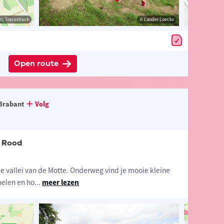
estrack
s, Tracestrack
© Lander Loeckx
© Lander Loeckx
© Op
Open route
Brabant
Volg
- Rood
e vallei van de Motte. Onderweg vind je mooie kleine
elen en ho
...
meer lezen