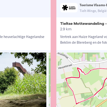
Toerisme Vlaams-
Tielt-Winge, België
Tieltse Mottewandeling 
2.9 km
nde heuvelachtige Hagelandse
Vertrek aan Huize Hageland vo
Beklim de Blereberg en de fo