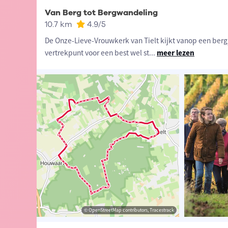
Van Berg tot Bergwandeling
10.7 km
4.9
/5
De Onze-Lieve-Vrouwkerk van Tielt kijkt vanop een bergje
vertrekpunt voor een best wel st
...
meer lezen
ander Loeckx
© Michaël Daenen
© OpenStreetMap contributors, Tracestrack
© OpenStreetMap contributors, Tracestrack