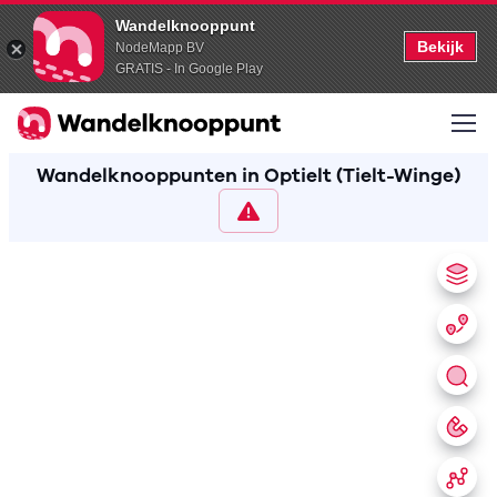
Wandelknooppunt
Bekijk
NodeMapp BV
GRATIS - In Google Play
Wandelknooppunten in Optielt (Tielt-Winge)