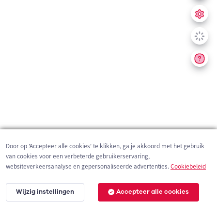
Door op 'Accepteer alle cookies' te klikken, ga je akkoord met het gebruik
van cookies voor een verbeterde gebruikerservaring,
websiteverkeersanalyse en gepersonaliseerde advertenties.
Cookiebeleid
Wijzig instellingen
Accepteer alle cookies
200 m
©
OpenStreetMap
contributors,
Tracestrack