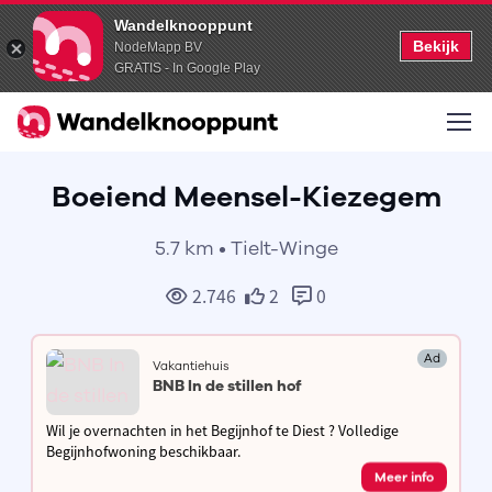
Wandelknooppunt
Bekijk
NodeMapp BV
GRATIS - In Google Play
Boeiend Meensel-Kiezegem
5.7 km • Tielt-Winge
2.746
2
0
Ad
Vakantiehuis
BNB In de stillen hof
Wil je overnachten in het Begijnhof te Diest ? Volledige
Begijnhofwoning beschikbaar.
Meer info