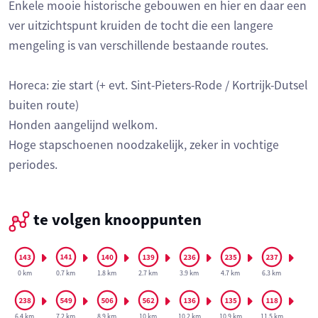
Enkele mooie historische gebouwen en hier en daar een
ver uitzichtspunt kruiden de tocht die een langere
mengeling is van verschillende bestaande routes.
Horeca: zie start (+ evt. Sint-Pieters-Rode / Kortrijk-Dutsel
buiten route)
Honden aangelijnd welkom.
Hoge stapschoenen noodzakelijk, zeker in vochtige
periodes.
te volgen knooppunten
0 km
0.7 km
1.8 km
2.7 km
3.9 km
4.7 km
6.3 km
6.4 km
7.2 km
8.9 km
10 km
10.2 km
10.9 km
11.5 km