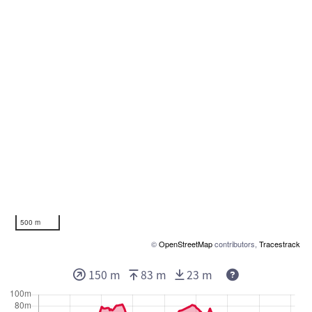
500 m
©
OpenStreetMap
contributors,
Tracestrack
150 m
83 m
23 m