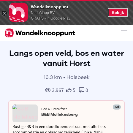
Wandelknooppunt
Bekijk
NodeMapp BV
GRATIS - In Google Play
Langs open veld, bos en water
vanuit Horst
16.3 km • Holsbeek
3.967
5
0
Ad
Bed & Breakfast
B&B Mollekesberg
Rustige B&B in een doodlopende straat met alle fiets
accommodatie en oplaadmogelijkheid E bike. Nabij