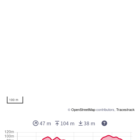
100 m
©
OpenStreetMap
contributors,
Tracestrack
Deze waarden g
47 m
104 m
38 m