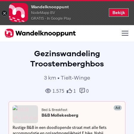
Wandelknooppunt
Bekijk
NodeMapp BV
GRATIS - In Google Play
Gezinswandeling
Troostemberghbos
3 km • Tielt-Winge
1.575
1
0
Ad
Bed & Breakfast
B&B Mollekesberg
Rustige B&B in een doodlopende straat met alle fiets
accommodatie en oplaadmogelijkheid E bike. Nabij