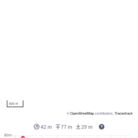
300 m
©
OpenStreetMap
contributors,
Tracestrack
42 m
77 m
29 m