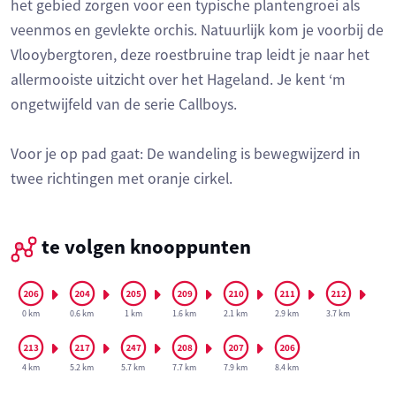
het gebied zorgen voor een typische plantengroei als
veenmos en gevlekte orchis. Natuurlijk kom je voorbij de
Vlooybergtoren, deze roestbruine trap leidt je naar het
allermooiste uitzicht over het Hageland. Je kent ‘m
ongetwijfeld van de serie Callboys.
Voor je op pad gaat: De wandeling is bewegwijzerd in
twee richtingen met oranje cirkel.
te volgen knooppunten
0 km
0.6 km
1 km
1.6 km
2.1 km
2.9 km
3.7 km
4 km
5.2 km
5.7 km
7.7 km
7.9 km
8.4 km