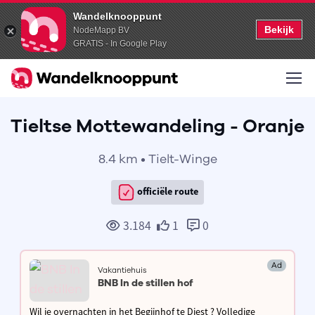
Wandelknooppunt
Bekijk
NodeMapp BV
GRATIS - In Google Play
Tieltse Mottewandeling - Oranje
8.4 km • Tielt-Winge
officiële route
3.184
1
0
Ad
Vakantiehuis
BNB In de stillen hof
Wil je overnachten in het Begijnhof te Diest ? Volledige