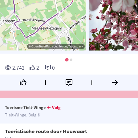
© OpenStreetMap contributors, Tracestrack
2.742
2
0
Toerisme Tielt-Winge
Volg
Tielt-Winge, België
Toeristische route door Houwaart