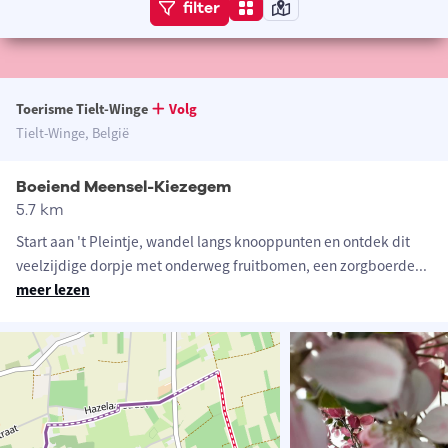
filter
Toerisme Tielt-Winge
Volg
Tielt-Winge, België
Boeiend Meensel-Kiezegem
5.7 km
Start aan 't Pleintje, wandel langs knooppunten en ontdek dit
veelzijdige dorpje met onderweg fruitbomen, een zorgboerde
...
meer lezen