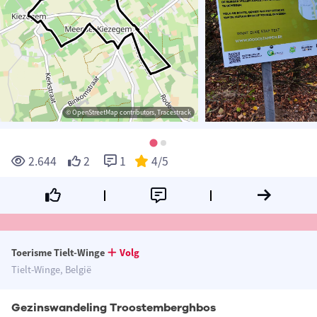
© OpenStreetMap contributors, Tracestrack
2.644
2
1
4
/5
Toerisme Tielt-Winge
Volg
Tielt-Winge, België
Gezinswandeling Troostemberghbos