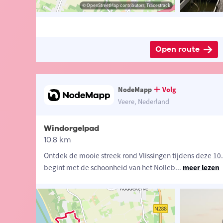
via Wikimedia Commons
t-Vlaanderen
© OpenStreetMap contributors, Tracestrack
© OpenStreetMap contributors, Tracestrack
©
Beeldbank
Open route
NodeMapp
Volg
Veere, Nederland
Windorgelpad
10.8 km
Ontdek de mooie streek rond Vlissingen tijdens deze 10
begint met de schoonheid van het Nolleb
...
meer lezen