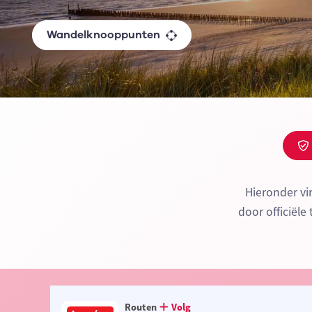
Wandelknooppunten
Hieronder v
door officiële
Routen
Volg