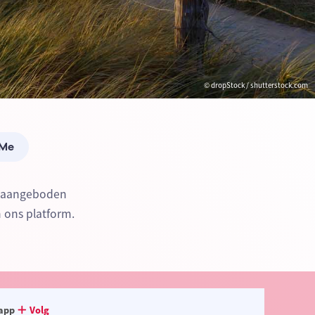
© dropStock / shutterstock.com
 Me
n aangeboden
n ons platform.
app
Volg