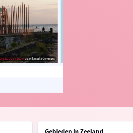
DvB33
,
CC BY-SA 3.0
, via Wikimedia Commons
© OpenStreetMap contributors, Trac
Gebieden in Zeeland