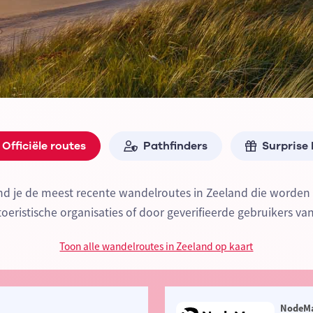
Officiële routes
Pathfinders
Surprise
ind je de meest recente wandelroutes in Zeeland die worde
 toeristische organisaties of door geverifieerde gebruikers va
Toon alle wandelroutes in Zeeland op kaart
NodeM