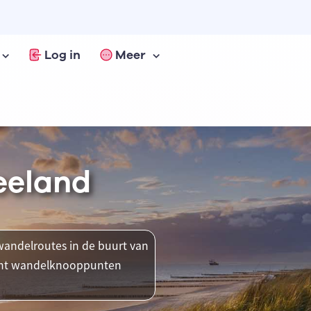
Log in
Meer
eeland
andelroutes in de buurt van
ment wandelknooppunten