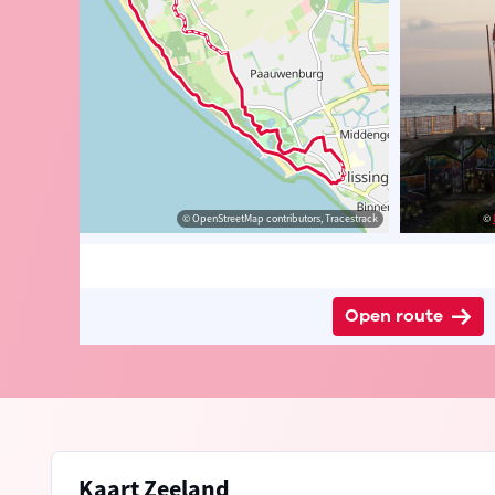
edia Commons
© OpenStreetMap contributors, Tracestrack
©
Open route
Kaart Zeeland