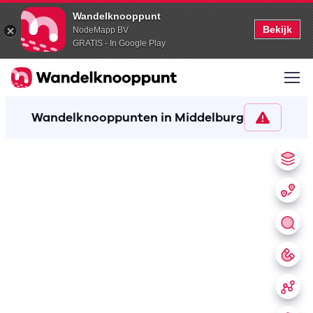
Wandelknooppunt
Bekijk
NodeMapp BV
GRATIS - In Google Play
Wandelknooppunten in Middelburg