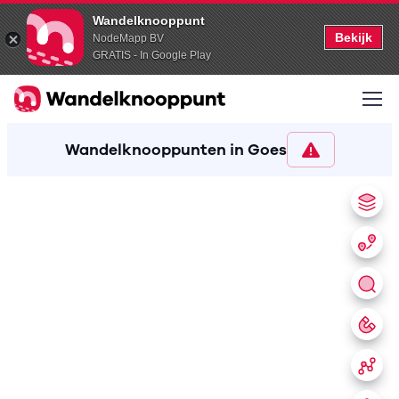
Wandelknooppunt
Bekijk
NodeMapp BV
GRATIS - In Google Play
Wandelknooppunten in Goes