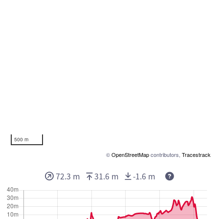
500 m
©
OpenStreetMap
contributors,
Tracestrack
72.3 m
31.6 m
-1.6 m