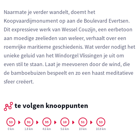
Naarmate je verder wandelt, doemt het
Koopvaardijmonument op aan de Boulevard Evertsen.
Dit expressieve werk van Wessel Couzijn, een eerbetoon
aan moedige zeelieden van weleer, verhaalt over een
roemrijke maritieme geschiedenis. Wat verder nodigt het
unieke geluid van het Windorgel Vlissingen je uit om
even stil te staan. Laat je meevoeren door de wind, die
de bamboebuizen bespeelt en zo een haast meditatieve
sfeer creëert.
te volgen knooppunten
0 km
1.8 km
4.6 km
5.6 km
10 km
10.8 km