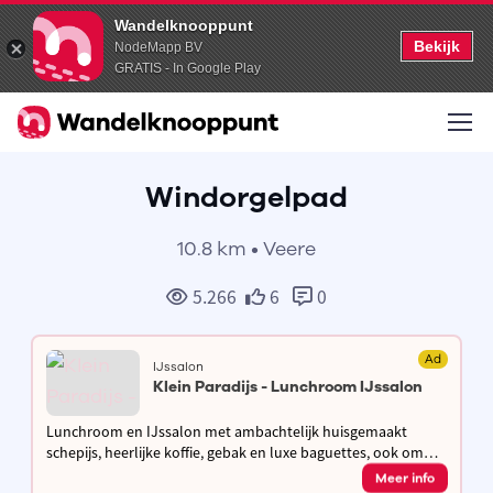
Wandelknooppunt
Bekijk
NodeMapp BV
GRATIS - In Google Play
Windorgelpad
10.8 km • Veere
5.266
6
0
Ad
IJssalon
Klein Paradijs - Lunchroom IJssalon
Lunchroom en IJssalon met ambachtelijk huisgemaakt
schepijs, heerlijke koffie, gebak en luxe baguettes, ook om
mee te nemen. Zonnig terras onderaan de duinen op
Meer info