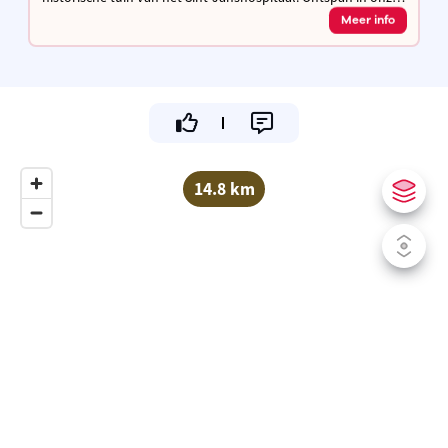
zomerbar met terras en streekbieren of een cocktail. Uniek
Meer info
erfgoed nabij Brugge!
14.8 km