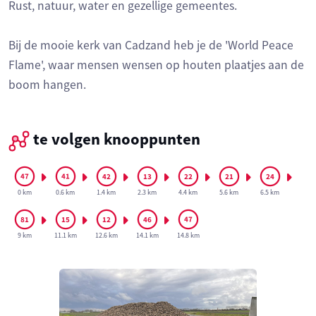
Rust, natuur, water en gezellige gemeentes.
Bij de mooie kerk van Cadzand heb je de 'World Peace
Flame', waar mensen wensen op houten plaatjes aan de
boom hangen.
te volgen knooppunten
0 km
0.6 km
1.4 km
2.3 km
4.4 km
5.6 km
6.5 km
9 km
11.1 km
12.6 km
14.1 km
14.8 km