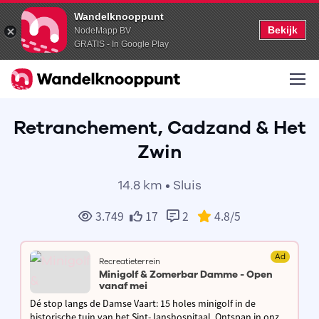
Wandelknooppunt
Bekijk
NodeMapp BV
GRATIS - In Google Play
Retranchement, Cadzand & Het
Zwin
14.8 km • Sluis
3.749
17
2
4.8
/5
Ad
Recreatieterrein
Minigolf & Zomerbar Damme - Open
vanaf mei
Dé stop langs de Damse Vaart: 15 holes minigolf in de
historische tuin van het Sint-Janshospitaal. Ontspan in onze