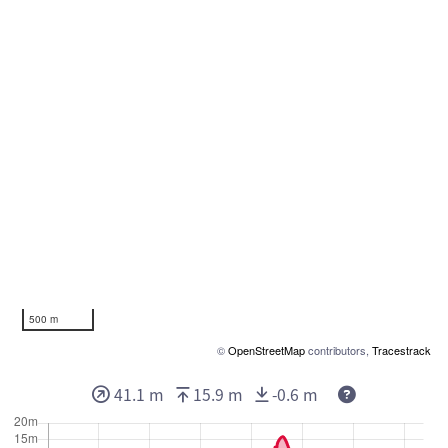
500 m
©
OpenStreetMap
contributors,
Tracestrack
41.1 m
15.9 m
-0.6 m