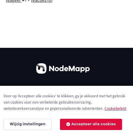
reageer
•
reacties (
0
)
Over ons
Contact
Gebruiksvoorwaarden
Door op 'Accepteer alle cookies' te klikken, ga je akkoord met het gebruik
Privacybeleid
Cookies
van cookies voor een verbeterde gebruikerservaring,
websiteverkeersanalyse en gepersonaliseerde advertenties.
Cookiebeleid
Wijzig instellingen
Accepteer alle cookies