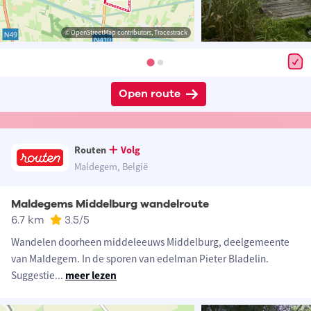
© OpenStreetMap contributors, Tracestrack
Open route
Routen
Volg
Maldegem, België
Maldegems Middelburg wandelroute
6.7 km
3.5
/5
Wandelen doorheen middeleeuws Middelburg, deelgemeente
van Maldegem. In de sporen van edelman Pieter Bladelin.
Suggestie
...
meer lezen