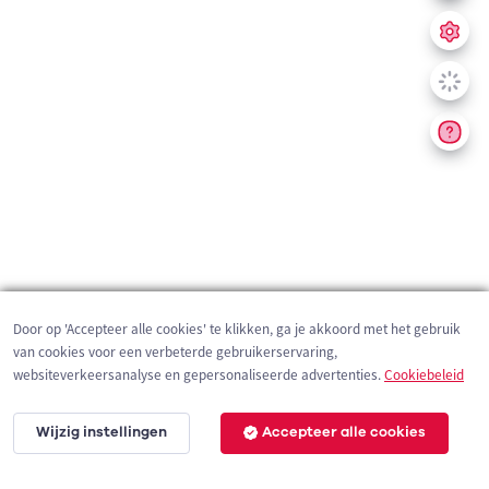
Door op 'Accepteer alle cookies' te klikken, ga je akkoord met het gebruik
van cookies voor een verbeterde gebruikerservaring,
websiteverkeersanalyse en gepersonaliseerde advertenties.
Cookiebeleid
Wijzig instellingen
Accepteer alle cookies
200 m
©
OpenStreetMap
contributors,
Tracestrack