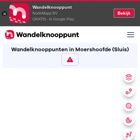
Wandelknooppunt
Bekijk
NodeMapp BV
GRATIS - In Google Play
Wandelknooppunten in Moershoofde (Sluis)