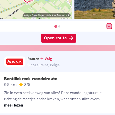
© OpenStreetMap contributors, Tracestrack
Open route
Routen
Volg
Sint-Laureins, België
Bentillekreek wandelroute
9.5 km
3
/5
Zin in even heel ver weg van alles? Deze wandeling stuurt je
richting de Meetjeslandse kreken, waar rust en stilte overh
...
meer lezen