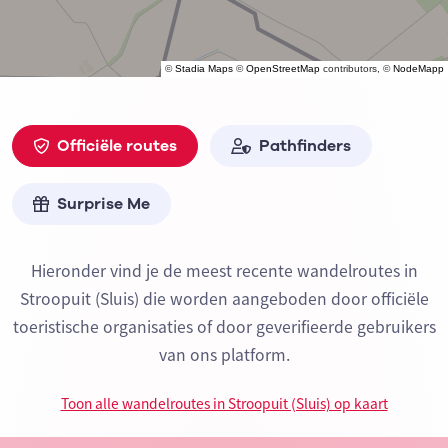
©
Stadia Maps
©
OpenStreetMap
contributors, ©
NodeMapp
Officiële routes
Pathfinders
Surprise Me
Hieronder vind je de meest recente wandelroutes in
Stroopuit (Sluis) die worden aangeboden door officiële
toeristische organisaties of door geverifieerde gebruikers
van ons platform.
Toon alle wandelroutes in Stroopuit (Sluis) op kaart