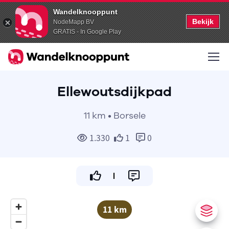
Wandelknooppunt
Bekijk
NodeMapp BV
GRATIS - In Google Play
Ellewoutsdijkpad
11 km • Borsele
1.330
1
0
11 km