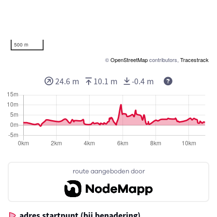
500 m
©
OpenStreetMap
contributors,
Tracestrack
24.6 m
10.1 m
-0.4 m
route aangeboden door
adres startpunt (bij benadering)