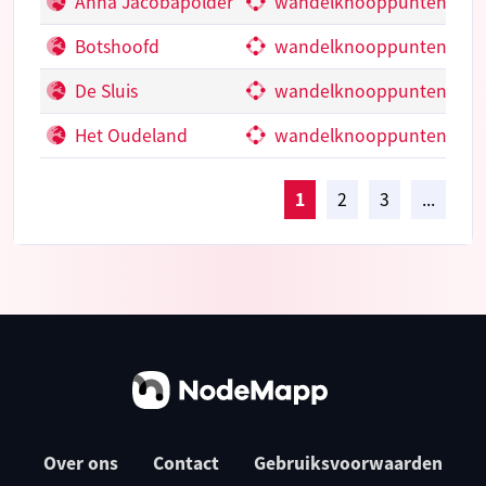
Anna Jacobapolder
wandelknooppunten
Botshoofd
wandelknooppunten
De Sluis
wandelknooppunten
Het Oudeland
wandelknooppunten
1
2
3
...
Over ons
Contact
Gebruiksvoorwaarden