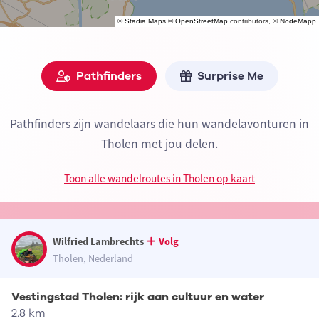
©
Stadia Maps
©
OpenStreetMap
contributors, ©
NodeMapp
Pathfinders
Surprise Me
Pathfinders zijn wandelaars die hun wandelavonturen in
Tholen met jou delen.
Toon alle wandelroutes in Tholen op kaart
Wilfried Lambrechts
Volg
Tholen, Nederland
Vestingstad Tholen: rijk aan cultuur en water
2.8 km