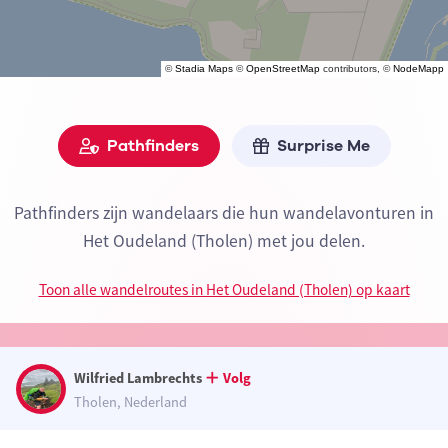
©
Stadia Maps
©
OpenStreetMap
contributors, ©
NodeMapp
Pathfinders
Surprise Me
Pathfinders zijn wandelaars die hun wandelavonturen in
Het Oudeland (Tholen) met jou delen.
Toon alle wandelroutes in Het Oudeland (Tholen) op kaart
Wilfried Lambrechts
Volg
Tholen, Nederland